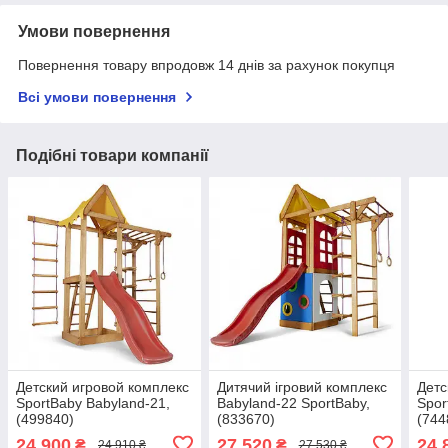
Умови повернення
Повернення товару впродовж 14 днів за рахунок покупця
Всі умови повернення
Подібні товари компанії
Детский игровой комплекс
Дитячий ігровий комплекс
Детс
SportBaby Babyland-21,
Babyland-22 SportBaby,
Spor
(499840)
(833670)
(744
24 900
27 520
24 
₴
₴
24 910 ₴
27 530 ₴