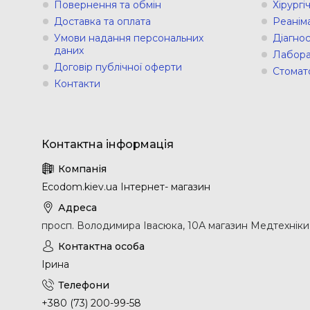
Повернення та обмін
Хірург
Доставка та оплата
Реанім
Умови надання персональних
Діагно
даних
Лабора
Договір публічної оферти
Стомат
Контакти
Еcodom.kiev.ua Інтернет- магазин
просп. Володимира Івасюка, 10А магазин Медтехніки, 
Ірина
+380 (73) 200-99-58