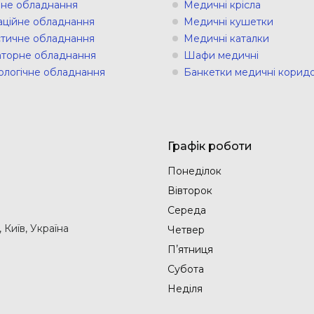
ічне обладнання
Медичні крісла
аційне обладнання
Медичні кушетки
стичне обладнання
Медичні каталки
торне обладнання
Шафи медичні
ологічне обладнання
Банкетки медичні коридо
Графік роботи
Понеділок
Вівторок
Середа
Київ, Україна
Четвер
Пʼятниця
Субота
Неділя