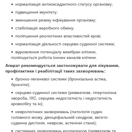
нормалізація антиоксидантного статусу організму;
підвищення імунітету;
зменшення ризику інфікування організму;
стабілізація аеробного обміну;
поліпшення реологічних властивостей крові;
нормалізація діяльності серцево-судинної системи;
відновлення потенціалу мембран клітини,
поліпшується робота іонних каналів клітини.
Апарат рекомендується застосовувати для лікування,
профілактики і реабілітації таких захворювань:
бронхо-легеневої системи (бронхіальна астма,
бронхіти);
серцево-судинної системи (ревматизм, гіпертонічна
хвороба, ІХС, серцева недостатність і недостатність
кровообігу та ін);
неврологічних захворювань (патологія судин
головного мозку, діенцефальний синдром, вегето-
судинна дистонія, неврози, астенічні стани);
системних захворювань коллагеноза (ревматизм та