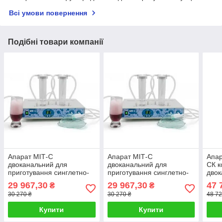
Всі умови повернення
Подібні товари компанії
Апарат МІТ-С
Апарат МІТ-С
Апар
двоканальний для
двоканальний для
СК к
приготування синглетно-
приготування синглетно-
двок
кисневої суміші та
кисневої суміші та
389
29 967,30
29 967,30
47 
₴
₴
проведення інгаляцій.
проведення інгаляцій.
30 270 ₴
30 270 ₴
48 72
(код 3762)
Купити
Купити