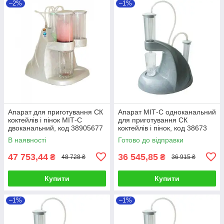
–2%
–1%
Апарат для приготування СК
Апарат МІТ-С одноканальний
коктейлів і пінок МІТ-С
для приготування СК
двоканальний, код 38905677
коктейлів і пінок, код 38673
В наявності
Готово до відправки
47 753,44
36 545,85
₴
₴
48 728 ₴
36 915 ₴
Купити
Купити
–1%
–1%