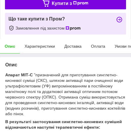
Купити з
Що таке купити з Пром?
Замовлення під захистом
Опис
Характеристики
Доставка
Оплата
Умови п
Опис
Апарат МІТ-С
"призначений для приготування синглетно-
кисневої суміші (СКС), шляхом активації пари очищеної води
ультрафіолетовим (УФ) випромінюванням в постійному
магнітному полі та додаткової активації оптичним потоком
червоного спектру (ОПКС). Отримана суміш використовується
для проведення синглетно-кисневих інгаляцій, активації води
(водних розчинів), приготування синглетно-кисневих коктейлів
або пінок.
В результаті застосування синглетно-кисневих сумішей
відзначаються наступні терапевтичні ефекти: