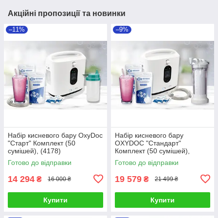
Акційні пропозиції та новинки
–11%
–9%
Набір кисневого бару OxyDoc
Набір кисневого бару
"Старт" Комплект (50
OXYDOC "Стандарт"
сумішей), (4178)
Комплект (50 сумішей),
(03119)
Готово до відправки
Готово до відправки
14 294
19 579
₴
₴
16 000 ₴
21 499 ₴
Купити
Купити