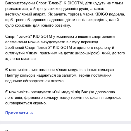
Використовуючи Спорт "Блок-2" KIDIGOTM, діти будуть не тільки
розважатися, а й тренувати координацію рухів, а також
вестибулярний апарат. Як бачите, торгова марка KIDIGO подбала,
щоб ігрове обладнання надавало дітям не тільки радість, але й
було корисним для їхнього розвитку.
Спорт "Блок-2" KIDIGOTM у комплексі з іншими спортивними
елементами можна вибудовувати в смугу перешкод.
Зроблений Спорт "Блок-2" KIDIGOTM зі щільного поролону й
обтягнутий м'яким, приємним на дотик шкіро-шкірою), який, до того
ж, легко миється.
Є можливість виготовлення м'яких модулів в інших кольорах.
Палітру кольорів надаються за запитом, термін постачання
водночас обговорюється окремо
Є можливість брендувати м'які модулі під Вас (за допомогою
логотипів, фірмового кольору тощо) термін постачання водночас
обговорюється окремо.
Приховати