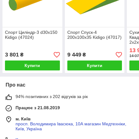
Спорт Циліндр-3 d30х150
Спорт Спуск-4
Сух
Kidigo (47024)
200х100х35 Kidigo (47017)
Квад
2х2х
куль
13 
3 801
9 449
₴
₴
14 07
Купити
Купити
Про нас
94% позитивних з 202 відгуків за рік
Працює з 21.08.2019
м. Київ
просп. Володимира Івасюка, 10А магазин Медтехніки,
Київ, Україна