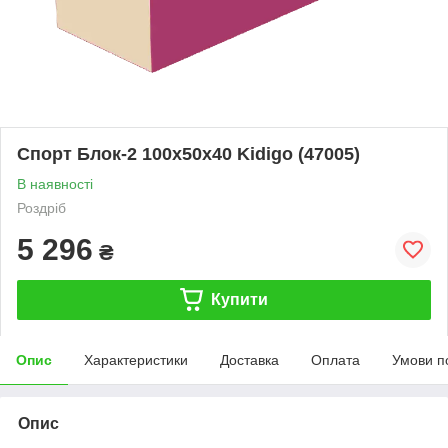
Спорт Блок-2 100х50х40 Kidigo (47005)
В наявності
Роздріб
5 296
₴
Купити
Опис
Характеристики
Доставка
Оплата
Умови п
Опис