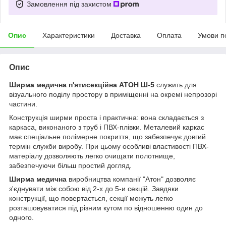
Замовлення під захистом
Опис
Характеристики
Доставка
Оплата
Умови п
Опис
Ширма медична п'ятисекційна АТОН Ш-5
служить для
візуального поділу простору в приміщенні на окремі непрозорі
частини.
Конструкція ширми проста і практична: вона складається з
каркаса, виконаного з труб і ПВХ-плівки. Металевий каркас
має спеціальне полімерне покриття, що забезпечує довгий
термін служби виробу. При цьому особливі властивості ПВХ-
матеріалу дозволяють легко очищати полотнище,
забезпечуючи більш простий догляд.
Ширма медична
виробництва компанії "Атон" дозволяє
з'єднувати між собою від 2-х до 5-и секцій. Завдяки
конструкції, що повертається, секції можуть легко
розташовуватися під різним кутом по відношенню один до
одного.