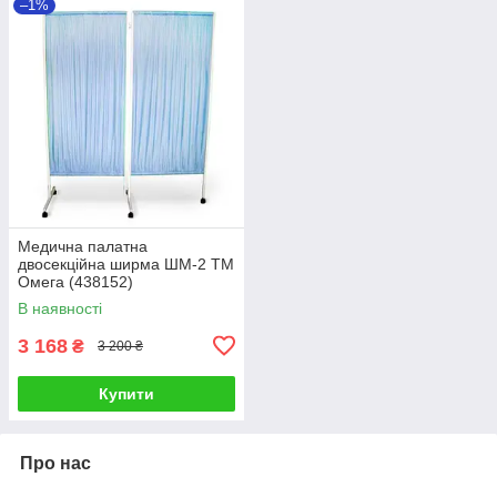
–1%
Медична палатна
двосекційна ширма ШМ-2 ТМ
Омега (438152)
В наявності
3 168
₴
3 200 ₴
Купити
Про нас