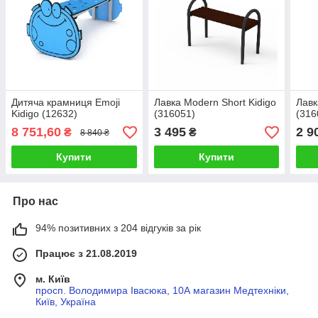
Дитяча крамниця Emoji
Лавка Modern Short Kidigo
Лавк
Kidigo (12632)
(316051)
(316
8 751,60
3 495
2 9
₴
₴
8 840 ₴
Купити
Купити
Про нас
94% позитивних з 204 відгуків за рік
Працює з 21.08.2019
м. Київ
просп. Володимира Івасюка, 10А магазин Медтехніки,
Київ, Україна