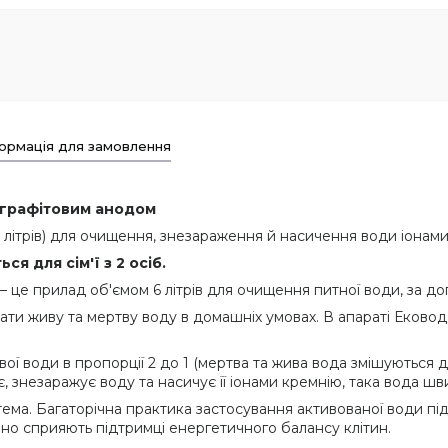
ормація для замовлення
 графітовим анодом
літрів) для очищення, знезараження й насичення води іонами
 для сім'ї з 2 осіб.
це прилад об'ємом 6 літрів для очищення питної води, за до
 живу та мертву воду в домашніх умовах. В апараті Ековод 6 
ої води в пропорції 2 до 1 (мертва та жива вода змішуються 
, знезаражує воду та насичує її іонами кремнію, така вода ш
ема. Багаторічна практика застосування активованої води пі
вно сприяють підтримці енергетичного балансу клітин.