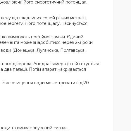
ідновлюючи його енергетичний потенціал.
ену від шкідливих солей різних металів,
біоенергетичного потенціалу, насичується
, що вимагають постійної заміни. Єдиний
 елемента може знадобитися через 2-3 роки.
єю води (Донецька, Луганська, Полтавська,
ншого джерела. Анодна камера (в ній готується
а два пальці). Потім апарат накривається
я. Час очищення води може тривати від 20
 води та вмикає звуковий сигнал.