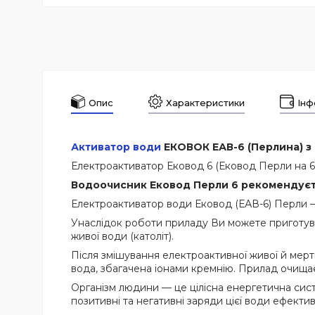
Опис
Характеристики
Інф
Активатор води
ЕКОВОК ЕАВ-6 (Перлина) з
Електроактиватор Ековод 6 (Ековод Перли на 6 
Водоочисник Ековод Перли 6 рекомендується
Електроактиватор води Ековод (ЕАВ-6) Перли — 
Унаслідок роботи приладу Ви можете приготувати
живої води (католіт).
Після змішування електроактивної живої й мертв
вода, збагачена іонами кремнію. Прилад очищає
Організм людини — це цілісна енергетична сист
позитивні та негативні заряди цієї води ефекти