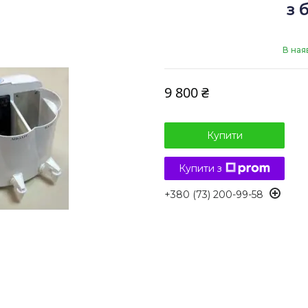
з 
В ная
9 800 ₴
Купити
Купити з
+380 (73) 200-99-58