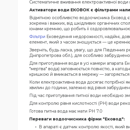
Систематичне вживання електроактивної води п
Активатори води ЕКОВОК є фільтрами нали
Відмітною особливістю водоочисника Ековод є 
зокрема і важких, від шкідливих органічних сп
іонами кремнію, що робить її оздоровлювальною
Фільтри
Ековедення недорожності, надійні, довго
елемент, який з часом зношується — це кремніє
Зверніть, будь ласка, увагу, що для Південних р
Дніпропетрова обл.), для особливо забрудненої 
Для приготування води в усі камери апарата Ек
"мертва" вода) заповнюється повністю, а катодн
кришкою й вмикається в мережу — загоряється
Коли електроактивна вода досягає потрібної як
хвилин до години, залежно від рівня забруднен
Під час приготування питної води необхідно змі
Для контролю рівня кислотності (РН) води рек
Готова питна вода має мати РН 7.0
Переваги водоочисника фірми "Ековод":
В апараті є датчик контролю якості, який 