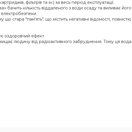
ртриджів, фільтрів та ін.) за весь період експлуатації.
ч бачить кількість віддаленого з води осаду та виливає його 
ї електробезпеки.
у що стара "пам'ять", що містить негативні відомості, повніст
ує оздоровчий ефект.
ахищає людину від радіоактивного забруднення. Тому ця вода 