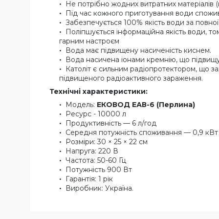
Не потрібно жодних витратних матеріалів (ка
Під час кожного приготування води спожива
Забезпечується 100% якість води за повно
Поліпшується інформаційна якість води, том
гарним настроєм
Вода має підвищену насиченість киснем.
Вода насичена іонами кремнію, що підвищ
Католіт є сильним радіопротектором, що з
підвищеного радіоактивного зараження.
Технічні характеристики:
Модель:
ЕКОВОД ЕАВ-6 (Перлина)
Ресурс - 10000 л
Продуктивність — 6 л/год
Середня потужність споживання — 0,9 кВт
Розміри: 30 × 25 × 22 см
Напруга: 220 В
Частота: 50-60 Гц
Потужність 900 Вт
Гарантія: 1 рік
Виробник: Україна.