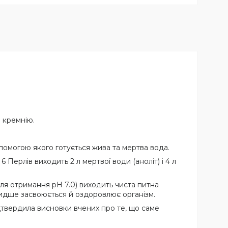
 кремнію.
помогою якого готується жива та мертва вода.
Перлів виходить 2 л мертвої води (аноліт) і 4 л
для отримання pH 7.0) виходить чиста питна
видше засвоюється й оздоровлює організм.
дтвердила висновки вчених про те, що саме