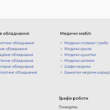
е обладнання
Медичні меблі
логічне обладнання
Медичні столики і тумби
ічне обладнання
Медичні крісла
аційне обладнання
Медичні кушетки
стичне обладнання
Медичні каталки
торне обладнання
Шафи медичні
ологічне обладнання
Банкетки медичні коридо
Графік роботи
Понеділок