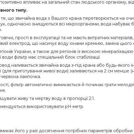
озитивно впливає на загальний стан людського організму, в
вного типу.
те, що звичайна вода з Вашого крана перетворюється на очищ
олук, одночасно знищуються всі мікроорганізми, вода набуває 
.
вічні, прості в експлуатації та не мають витратних матеріалів
вий електрод, що насичує воду іонами кремнію, заміна цього
егіонів України, а також для регіонів із високою мінералізаці
води фільтр має спеціальний блок стабілізації.
овод наливається звичайна вода з-під крана або будь-якого і
і (для приготування живої води) заливаються на 2 см менше (н
 червона лампочка.
ості, фільтр автоматично вимикається й починає грати мелоді
ня.
шувати живу та мертву воду в пропорції 2:1.
омендується використовувати pH-метр.
вимикає його у разі досягнення потрібних параметрів обробки