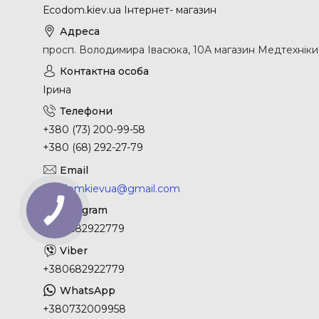
Еcodom.kiev.ua Інтернет- магазин
просп. Володимира Івасюка, 10А магазин Медтехніки, 
Ірина
+380 (73) 200-99-58
+380 (68) 292-27-79
ecodomkievua@gmail.com
+380682922779
+380682922779
+380732009958