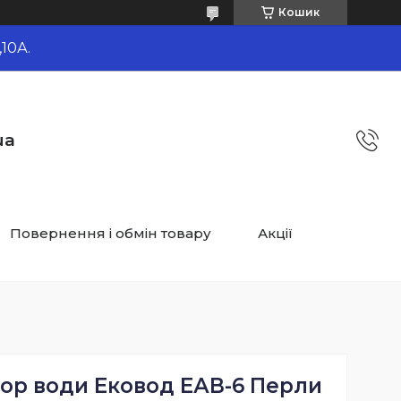
Кошик
10А.
ua
Повернення і обмін товару
Акції
ор води Ековод ЕАВ-6 Перли