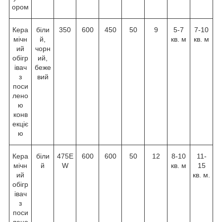
ором
Кера
біли
350
600
450
50
9
5-7
7-10
мічн
й,
кв. м
кв. м
ий
чорн
обігр
ий,
івач
беже
з
вий
поси
лено
ю
конв
екціє
ю
Кера
біли
475E
600
600
50
12
8-10
11-
мічн
й
W
кв. м
15
ий
кв. м.
обігр
івач
з
поси