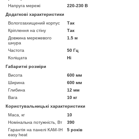
Напруга мережі
220-230 В
Додаткові характеристики
Вологозахищений корпус
Так
Кріплення на стіну
Так
Довжина мережевого
1.5 м
шнура
Частота
50 Гц
Коліщата
Ні
Габаритні розміри
Висота
600 мм
Ширина
600 мм
Глибина
12 мм
Вага
10 кг
Користувальницькі характеристики
Маса, кг
10
Номінальна потужність, Вт
390
Гарантія на панелі KAM-ІН
5 років
easy heat