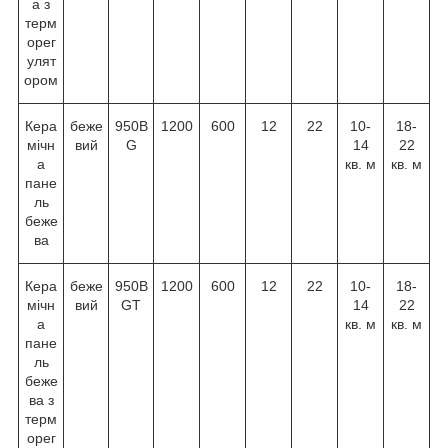
а з
терм
орег
улят
ором
Кера
беже
950B
1200
600
12
22
10-
18-
мічн
вий
G
14
22
а
кв. м
кв. м
пане
ль
беже
ва
Кера
беже
950B
1200
600
12
22
10-
18-
мічн
вий
GT
14
22
а
кв. м
кв. м
пане
ль
беже
ва з
терм
орег