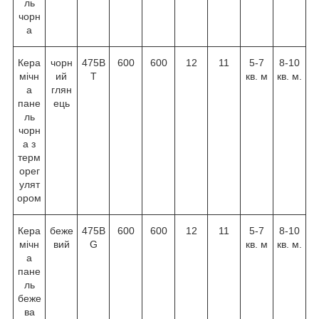
ль
чорн
а
Кера
чорн
475B
600
600
12
11
5-7
8-10
мічн
ий
T
кв. м
кв. м.
а
глян
пане
ець
ль
чорн
а з
терм
орег
улят
ором
Кера
беже
475B
600
600
12
11
5-7
8-10
мічн
вий
G
кв. м
кв. м.
а
пане
ль
беже
ва