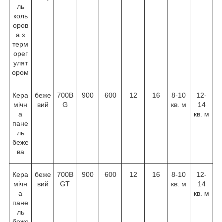
ль
коль
оров
а з
терм
орег
улят
ором
Кера
беже
700B
900
600
12
16
8-10
12-
мічн
вий
G
кв. м
14
а
кв. м
пане
ль
беже
ва
Кера
беже
700B
900
600
12
16
8-10
12-
мічн
вий
GT
кв. м
14
а
кв. м
пане
ль
беже