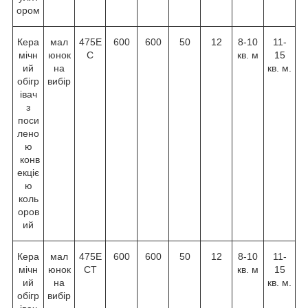
ором
Кера
мал
475E
600
600
50
12
8-10
11-
мічн
юнок
C
кв. м
15
ий
на
кв. м.
обігр
вибір
івач
з
поси
лено
ю
конв
екціє
ю
коль
оров
ий
Кера
мал
475E
600
600
50
12
8-10
11-
мічн
юнок
CТ
кв. м
15
ий
на
кв. м.
обігр
вибір