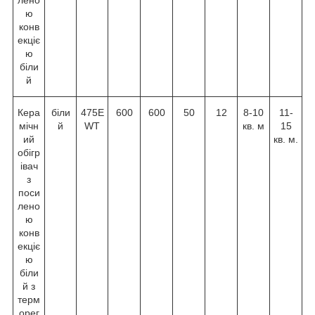
лено
ю
конв
екціє
ю
біли
й
Кера
біли
475E
600
600
50
12
8-10
11-
мічн
й
WT
кв. м
15
ий
кв. м.
обігр
івач
з
поси
лено
ю
конв
екціє
ю
біли
й з
терм
орег