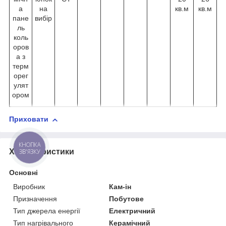
а
на
кв.м
кв.м
пане
вибір
ль
коль
оров
а з
терм
орег
улят
ором
Приховати
КНОПКА
Характеристики
ЗВ'ЯЗКУ
Основні
Виробник
Кам-ін
Призначення
Побутове
Тип джерела енергії
Електричний
Тип нагрівального
Керамічний