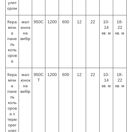
улят
ором
Кера
мал
950C
1200
600
12
22
10-
18-
мічн
юнок
14
22
а
на
кв. м
кв. м
пане
вибір
ль
коль
оров
а
Кера
мал
950C
1200
600
12
22
10-
18-
мічн
юнок
T
14
22
а
на
кв. м
кв. м
пане
вибір
ль
коль
оров
а з
терм
орег
улят