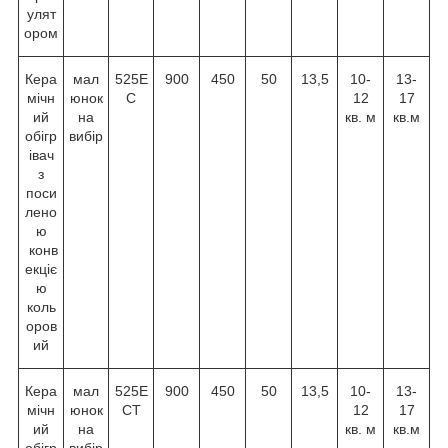
улят
ором
Кера
мал
525E
900
450
50
13,5
10-
13-
мічн
юнок
C
12
17
ий
на
кв. м
кв.м
обігр
вибір
івач
з
поси
лено
ю
конв
екціє
ю
коль
оров
ий
Кера
мал
525E
900
450
50
13,5
10-
13-
мічн
юнок
CТ
12
17
ий
на
кв. м
кв.м