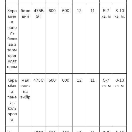
Кера
беже
475B
600
600
12
11
5-7
8-10
мічн
вий
GT
кв. м
кв. м.
а
пане
ль
беже
ва з
терм
орег
улят
ором
Кера
мал
475C
600
600
12
11
5-7
8-10
мічн
юнок
кв. м
кв. м.
а
на
пане
вибір
ль
коль
оров
а