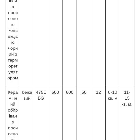
івач
з
поси
лено
ю
конв
екціє
ю
чорн
ий з
терм
орег
улят
ором
Кера
беже
475E
600
600
50
12
8-10
11-
мічн
вий
BG
кв. м
15
ий
кв. м.
обігр
івач
з
поси
лено
ю