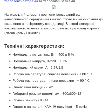
тепловентиляторами
та тепловими завісами.
Нагрівальний елемент повністю ізольований від
навколишнього середовища і кисню, тобто він не схильний до
окислення в повітряному середовищі. В якості складової
нагрівального елемента використовується різновид ніхрому
(сплав хрому і нікелю).
Технічні характеристики:
Номінальна потужність, Вт – 400 ± 5 %
Номінальна напруга, В-220 ± 10%
Номінальний струм, А - 2,27/1,9
Робоча температура: лицьова поверхня - + 80 ° С
Робоча температура: тильна поверхня - + 90 ° С
Опалювана площа - 7 м2
Габаритні розміри панелі, мм - 600х600х12
Ступінь захисту - IP-44
Гарантія на панелі- KAM-ІН easy heat – 5 років