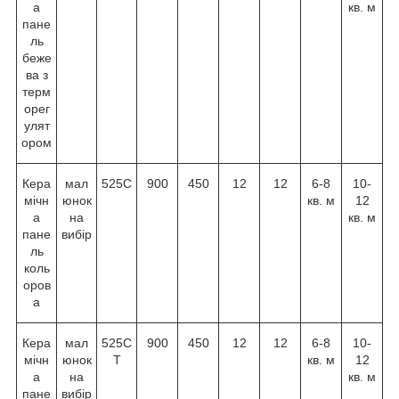
а
кв. м
пане
ль
беже
ва з
терм
орег
улят
ором
Кера
мал
525C
900
450
12
12
6-8
10-
мічн
юнок
кв. м
12
а
на
кв. м
пане
вибір
ль
коль
оров
а
Кера
мал
525С
900
450
12
12
6-8
10-
мічн
юнок
Т
кв. м
12
а
на
кв. м
пане
вибір