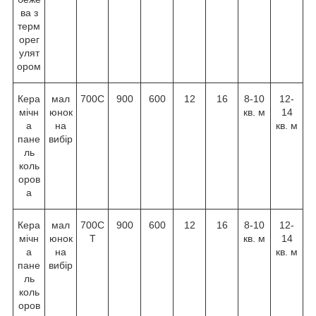
ва з
терм
орег
улят
ором
Кера
мал
700C
900
600
12
16
8-10
12-
мічн
юнок
кв. м
14
а
на
кв. м
пане
вибір
ль
коль
оров
а
Кера
мал
700C
900
600
12
16
8-10
12-
мічн
юнок
T
кв. м
14
а
на
кв. м
пане
вибір
ль
коль
оров