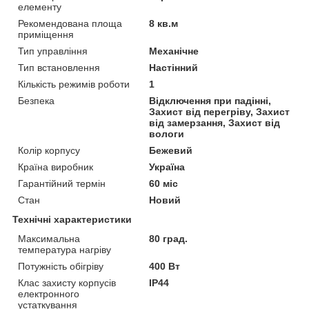
елементу
Рекомендована площа
8 кв.м
приміщення
Тип управління
Механічне
Тип встановлення
Настінний
Кількість режимів роботи
1
Безпека
Відключення при падінні,
Захист від перегріву, Захист
від замерзання, Захист від
вологи
Колір корпусу
Бежевий
Країна виробник
Україна
Гарантійний термін
60 міс
Стан
Новий
Технічні характеристики
Максимальна
80 град.
температура нагріву
Потужність обігріву
400 Вт
Клас захисту корпусів
IP44
електронного
устаткування