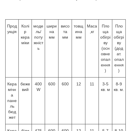
Прод
Колі
моде
шири
висо
товщ
Маса
Пло
Пло
укція
р
ль/
на
та
ина
,кг
ща
ща
кера
поту
мм
мм
мм
обігрі
обігрі
міки
жніст
ву
ву
ь
(осн
(дод
овне
ат.
опал
опал
ення
ення
)
)
Кера
беже
400
600
600
12
11
3-5
8-9
мічн
вий
W
кв. м
кв. м.
а
пане
ль
бюд
жет
Кера
біли
475
600
600
12
11
5-7
8-10