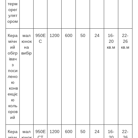
терм
орег
улят
ором
Кера
мал
950E
1200
600
50
24
16-
22-
мічн
юнок
C
20
26
ий
на
кв.м
кв.м
обігр
вибір
івач
з
поси
лено
ю
конв
екціє
ю
коль
оров
ий
Кера
мал
950E
1200
600
50
24
16-
22-
мічн
юнок
CT
20
26