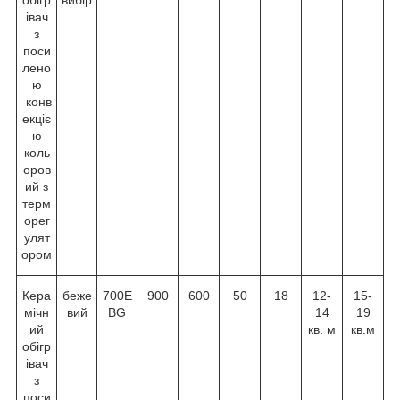
обігр
вибір
івач
з
поси
лено
ю
конв
екціє
ю
коль
оров
ий з
терм
орег
улят
ором
Кера
беже
700E
900
600
50
18
12-
15-
мічн
вий
BG
14
19
ий
кв. м
кв.м
обігр
івач
з
поси