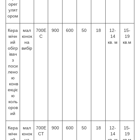
орег
улят
ором
Кера
мал
700E
900
600
50
18
12-
15-
мічн
юнок
C
14
19
ий
на
кв. м
кв.м
обігр
вибір
івач
з
поси
лено
ю
конв
екціє
ю
коль
оров
ий
Кера
мал
700E
900
600
50
18
12-
15-
мічн
юнок
CT
14
19
ий
на
кв. м
кв.м