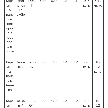
Кера
мал
475С
600
600
12
11
5-7
8-10
мічн
юнок
Т
кв. м
кв. м.
а
на
пане
вибір
ль
коль
оров
а з
терм
орег
улят
ором
Кера
беже
525B
900
450
12
12
6-8
10-
мічн
вий
G
кв. м
12
а
кв. м
пане
ль
беже
ва
Кера
беже
525B
900
450
12
12
6-8
10-
мічн
вий
GТ
кв. м
12