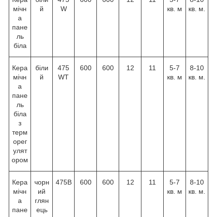
мічн
й
W
кв. м
кв. м.
а
пане
ль
біла
Кера
біли
475
600
600
12
11
5-7
8-10
мічн
й
WT
кв. м
кв. м.
а
пане
ль
біла
з
терм
орег
улят
ором
Кера
чорн
475B
600
600
12
11
5-7
8-10
мічн
ий
кв. м
кв. м.
а
глян
пане
ець