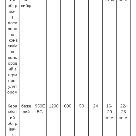
обігр
вибір
івач
з
поси
лено
ю
конв
екціє
ю
коль
оров
ий з
терм
орег
улят
ором
Кера
беже
950E
1200
600
50
24
16-
22-
мічн
вий
BG
20
26
ий
кв.м
кв.м
обігр
івач
з