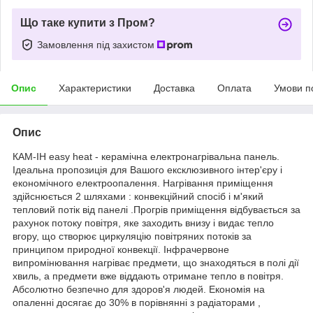
Що таке купити з Пром?
Замовлення під захистом
Опис
Характеристики
Доставка
Оплата
Умови п
Опис
КАМ-ІН easy heat - керамічна електронагрівальна панель.
Ідеальна пропозиція для Вашого ексклюзивного інтер'єру і
економічного електроопалення. Нагрівання приміщення
здійснюється 2 шляхами : конвекційний спосіб і м'який
тепловий потік від панелі .Прогрів приміщення відбувається за
рахунок потоку повітря, яке заходить внизу і видає тепло
вгору, що створює циркуляцію повітряних потоків за
принципом природної конвекції. Інфрачервоне
випромінювання нагріває предмети, що знаходяться в полі дії
хвиль, а предмети вже віддають отримане тепло в повітря.
Абсолютно безпечно для здоров'я людей. Економія на
опаленні досягає до 30% в порівнянні з радіаторами ,