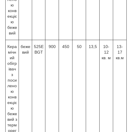
ю
конв
екціє
ю
беже
вий
Кера
беже
525Е
900
450
50
13,5
10-
13-
мічн
вий
BGТ
12
17
ий
кв. м
кв.м
обігр
івач
з
поси
лено
ю
конв
екціє
ю
беже
вий з
терм
орег