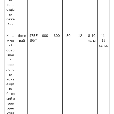
конв
екціє
ю
беже
вий
Кера
беже
475E
600
600
50
12
8-10
11-
мічн
вий
BGT
кв. м
15
ий
кв. м.
обігр
івач
з
поси
лено
ю
конв
екціє
ю
беже
вий з
терм
орег
улят