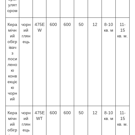
улят
ором
Кера
чорн
475E
600
600
50
12
8-10
11-
мічн
ий
W
кв. м
15
ий
глян
кв. м.
обігр
ець
івач
з
поси
лено
ю
конв
екціє
ю
чорн
ий
Кера
чорн
475E
600
600
50
12
8-10
11-
мічн
ий
WT
кв. м
15
ий
глян
кв. м.
обігр
ець