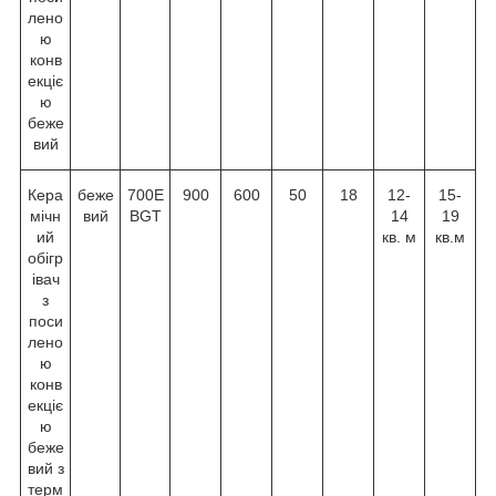
лено
ю
конв
екціє
ю
беже
вий
Кера
беже
700E
900
600
50
18
12-
15-
мічн
вий
BGT
14
19
ий
кв. м
кв.м
обігр
івач
з
поси
лено
ю
конв
екціє
ю
беже
вий з
терм