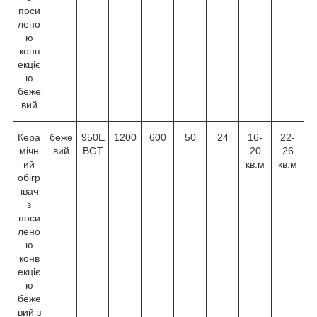
поси
лено
ю
конв
екціє
ю
беже
вий
Кера
беже
950E
1200
600
50
24
16-
22-
мічн
вий
BGT
20
26
ий
кв.м
кв.м
обігр
івач
з
поси
лено
ю
конв
екціє
ю
беже
вий з