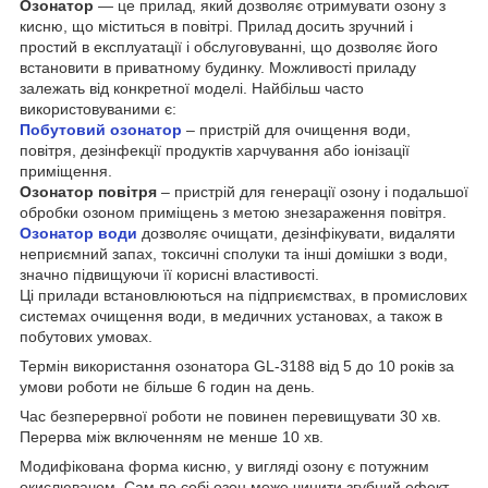
Озонатор
— це прилад, який дозволяє отримувати озону з
кисню, що міститься в повітрі. Прилад досить зручний і
простий в експлуатації і обслуговуванні, що дозволяє його
встановити в приватному будинку. Можливості приладу
залежать від конкретної моделі. Найбільш часто
використовуваними є:
Побутовий озонатор
– пристрій для очищення води,
повітря, дезінфекції продуктів харчування або іонізації
приміщення.
Озонатор повітря
– пристрій для генерації озону і подальшої
обробки озоном приміщень з метою знезараження повітря.
Озонатор води
дозволяє очищати, дезінфікувати, видаляти
неприємний запах, токсичні сполуки та інші домішки з води,
значно підвищуючи її корисні властивості.
Ці прилади встановлюються на підприємствах, в промислових
системах очищення води, в медичних установах, а також в
побутових умовах.
Термін використання озонатора GL-3188 від 5 до 10 років за
умови роботи не більше 6 годин на день.
Час безперервної роботи не повинен перевищувати 30 хв.
Перерва між включенням не менше 10 хв.
Модифікована форма кисню, у вигляді озону є потужним
окислювачем. Сам по собі озон може чинити згубний ефект