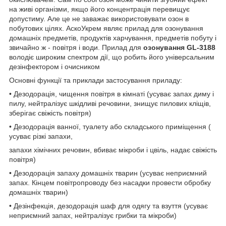
на живі організми, якщо його концентрація перевищує
допустиму. Але це не заважає використовувати озон в
побутових цілях. АскоУкрем являє прилад для озонування
домашніх предметів, продуктів харчування, предметів побуту і
звичайно ж - повітря і води. Прилад для
озонування GL-3188
володіє широким спектром дії, що робить його універсальним
дезінфектором і очисником
Основні функції та приклади застосування приладу:
• Дезодорація, чищення повітря в кімнаті (усуває запах диму і
пилу, нейтралізує шкідливі речовини, знищує пилових кліщів,
зберігає свіжість повітря)
• Дезодорація ванної, туалету або складського приміщення (
усуває різкі запахи,
запахи хімічних речовин, вбиває мікроби і цвіль, надає свіжість
повітря)
• Дезодорація запаху домашніх тварин (усуває неприємний
запах. Кінцем повітропроводу без насадки провести обробку
домашніх тварин)
• Дезінфекція, дезодорація шаф для одягу та взуття (усуває
неприємний запах, нейтралізує грибки та мікроби)