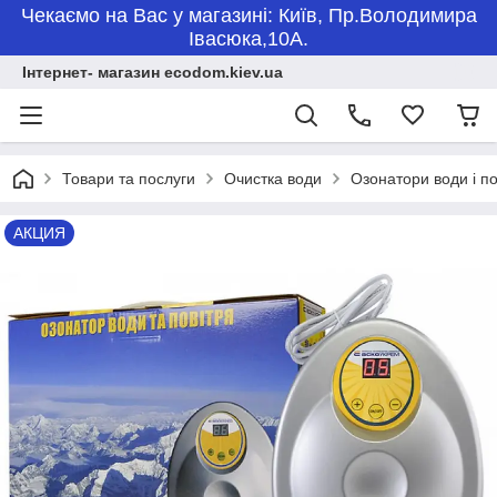
Чекаємо на Вас у магазині: Київ, Пр.Володимира
Івасюка,10А.
Інтернет- магазин ecodom.kiev.ua
Товари та послуги
Очистка води
Озонатори води і 
АКЦИЯ