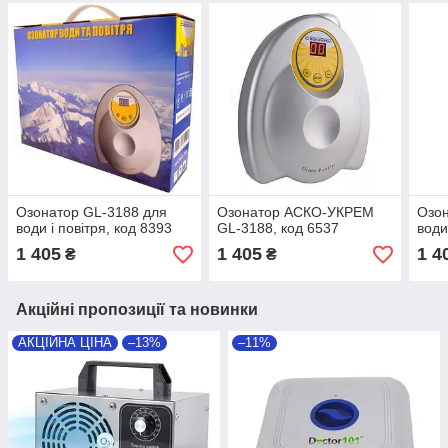
Озонатор GL-3188 для
Озонатор АСКО-УКРЕМ
Озон
води і повітря, код 8393
GL-3188, код 6537
води
1 405
1 405
1 4
₴
₴
Акційні пропозиції та новинки
АКЦІЙНА ЦІНА
–13%
–11%