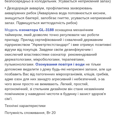
безпосередньо в холодильник. Усувається неприємний запах)
• Дезодорація акваріум, профілактика захворювань
акваріумних рибок (Акваріумна вода поповнюється киснем,
знищується бактерії, запобігає гниттю, усувається неприємний
запах. Підвищується життєздатність рибок)
Модель
озонатора GL-3188
оснащена механічним
таймером, який дозволяє точно регулювати час роботи
приладу. Прилад сертифікований і схвалений державним
підприємством "Укрметртестстандарт" і вже отримує позитивні
відгуки від покупців. Завдяки своїм дезинфікуючим і
окислючий властивостями озонатор рекомендований
дерматологами, мікробіологами, терапевтами,
пульмонологами.
Озонування повітря і води
не тільки
допоможе видалити з дому будь-які неприємні запахи, але ще
позбавить Вас від патогенних мікроорганізмів, кліщів, грибків,
адже озон для них занадто агресивний і небезпечний, з-за
чого вони просто не виживають. Легкий, простий,
ергономічний, зі стильним дизайном він стане незамінним
помічником у наведенні чистоти в будинку і захист здоров'я
сім'ї.
Технічні характеристики
Потужність споживання, Вт 20