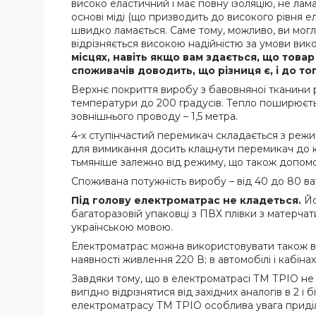
високо еластичний і має повну ізоляцію, не лам
основі міді (що призводить до високого рівня е
швидко ламається. Саме тому, можливо, ви могл
відрізняється високою надійністю за умови викор
місцях, навіть якщо вам здається, що товар
споживачів доводить, що різниця є, і до т
Верхнє покриття виробу з бавовняної тканини 
температури до 200 градусів. Тепло поширюється
зовнішнього проводу – 1,5 метра.
4-х ступінчастий перемикач складається з режим
для вимикання досить клацнути перемикач до к
тьмяніше залежно від режиму, що також допоможе
Споживана потужність виробу – від 40 до 80 ва
Під голову електроматрас не кладеться.
Йо
багаторазовій упаковці з ПВХ плівки з матерчат
українською мовою.
Електроматрас можна використовувати також в с
наявності живлення 220 В; в автомобілі і кабін
Завдяки тому, що в електроматрасі ТМ ТРІО не в
вигідно відрізнятися від західних аналогів в 2 і
електроматрасу ТМ ТРІО особлива увага приділя