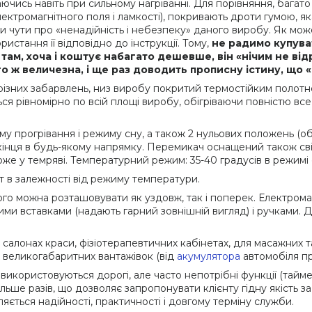
аючись навіть при сильному нагріванні. Для порівняння, бага
лектромагнітного поля і ламкості), покривають дроти гумою, як
и чути про «ненадійність і небезпеку» даного виробу. Як мо
истання її відповідно до інструкції. Тому,
не радимо купува
 там, хоча і коштує набагато дешевше, він «нічим не ві
ого ж величезна, і ще раз доводить прописну істину, що
різних забарвлень, низ виробу покритий термостійким полотн
 рівномірно по всій площі виробу, обігріваючи повністю все т
у прогрівання і режиму сну, а також 2 нульових положень (оби
інця в будь-якому напрямку. Перемикач оснащений також сві
 у темряві. Температурний режим: 35-40 градусів в режимі сн
т в залежності від режиму температури.
го можна розташовувати як уздовж, так і поперек. Електромат
ими вставками (надають гарний зовнішній вигляд) і ручками. 
алонах краси, фізіотерапевтичних кабінетах, для масажних т
ах великогабаритних вантажівок (від
акумулятора
автомобіля при
икористовуються дорогі, але часто непотрібні функції (таймер,
 більше разів, що дозволяє запропонувати клієнту гідну якість 
ється надійності, практичності і довгому терміну служби.