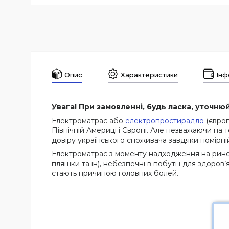
Опис
Характеристики
Інф
Увага! При замовленні, будь ласка, уточню
Електроматрас або
електропростирадло
(європ
Північній Америці і Європі. Але незважаючи на
довіру українського споживача завдяки помірній 
Електроматрас з моменту надходження на ринок ш
пляшки та ін), небезпечні в побуті і для здоров’
стають причиною головних болей.