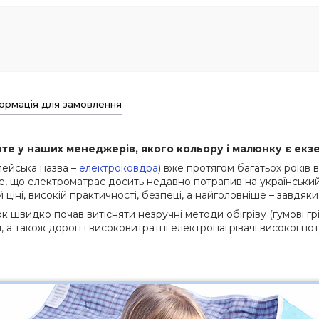
ормація для замовлення
йте у наших менеджерів, якого кольору і малюнку є екзе
ейська назва –
електроковдра
) вже протягом багатьох років 
 те, що електроматрас досить недавно потрапив на український
ціні, високій практичності, безпеці, а найголовніше – завдяки
видко почав витісняти незручні методи обігріву (гумові гріл
я, а також дорогі і високовитратні електронагрівачі високої по