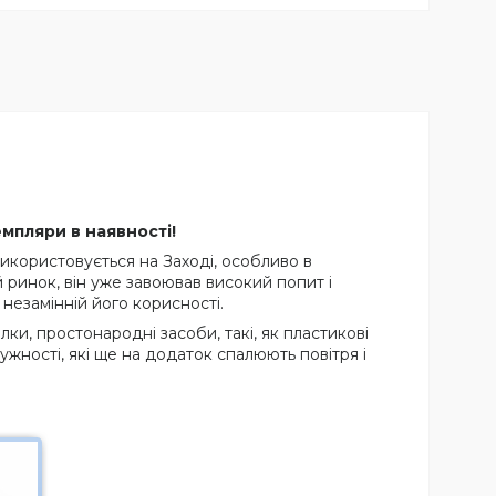
мпляри в наявності!
використовується на Заході, особливо в
 ринок, він уже завоював високий попит і
 незамінній його корисності.
ки, простонародні засоби, такі, як пластикові
тужності, які ще на додаток спалюють повітря і