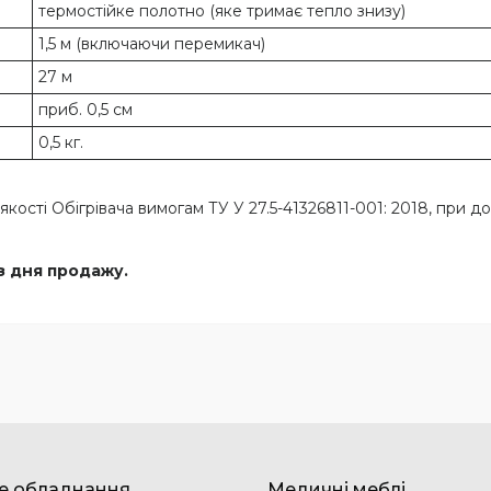
термостійке полотно (яке тримає тепло знизу)
1,5 м (включаючи перемикач)
27 м
приб. 0,5 см
0,5 кг.
кості Обігрівача вимогам ТУ У 27.5-41326811-001: 2018, при д
 з дня продажу.
е обладнання
Медичні меблі