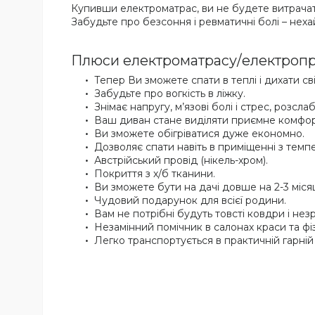
Купивши електроматрас, ви не будете витрачати
Забудьте про безсоння і ревматичні болі – нехай
Плюси електроматрасу/електропро
Тепер Ви зможете спати в теплі і дихати св
Забудьте про вогкість в ліжку.
Знімає напругу, м’язові болі і стрес, розсла
Ваш диван стане виділяти приємне комфорт
Ви зможете обігріватися дуже економно.
Дозволяє спати навіть в приміщенні з темп
Австрійський провід (нікель-хром).
Покриття з х/б тканини.
Ви зможете бути на дачі довше на 2-3 міся
Чудовий подарунок для всієї родини.
Вам не потрібні будуть товсті ковдри і незр
Незамінний помічник в салонах краси та фі
Легко транспортується в практичній гарній