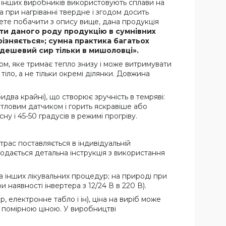
то інших виробників використовують сплави на
а при нагріванні твердне і згодом досить
жете побачити з опису вище, дана продукція
ти даного роду продукцію в сумнівних
дрізняється»; сумна практика багатьох
 «дешевий сир тільки в мишоловці».
ом, яке тримає тепло знизу і може витримувати
іло, а не тільки окремі ділянки. Довжина
два крайні), що створює зручність в темряві:
тловим датчиком і горить яскравіше або
у і 45-50 градусів в режимі прогріву.
рас поставляється в індивідуальній
Додається детальна інструкція з використання
а інших лікувальних процедур; на природі при
 наявності інвертера з 12/24 В в 220 В).
 електронне табло і ін), ціна на виріб може
за помірною ціною. У виробництві