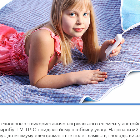
ехнологією з використанням нагрівального елементу австрійс
робу, ТМ ТРІО приділяє йому особливу увагу. Нагрівальний 
ує до мінімуму електромагнітне поле і ламкість, і володіє ви