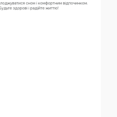
асолоджуватися сном і комфортним відпочинком.
Будьте здорові і радійте життю!