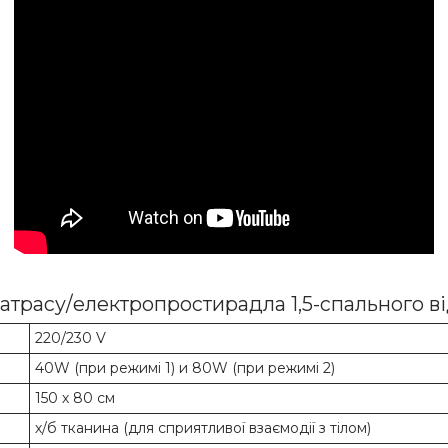
атрасу/електропростирадла 1,5-спального ві
220/230 V
40W (при режимі 1) и 80W (при режимі 2)
150 х 80 см
х/б тканина (для сприятливої взаємодії з тілом)