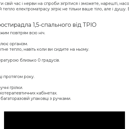
 свій час і нерви на спроби зігрітися і зможете, нарешті, н
 тепло електроматрасу зігріє не тільки ваше тіло, але і душу. 
стирадла 1,5-спального від ТРІО
іжим повітрям всю ніч.
блює організм.
не тепло, навіть коли ви сидите на ньому.
ературою близько 0 градусів.
ці протягом року.
учні грілки.
зіотерапевтичних кабінетах.
 багаторазовій упаковці з ручками.