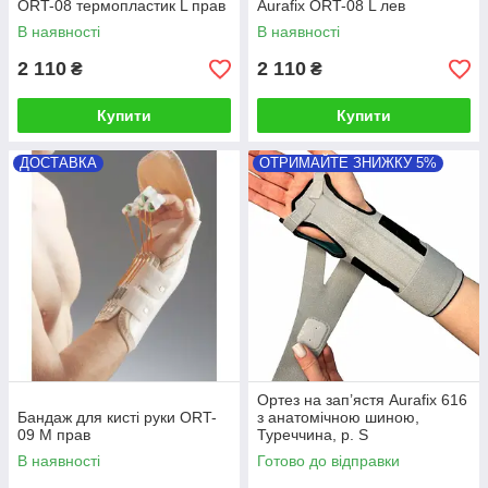
ORT-08 термопластик L прав
Aurafix ORT-08 L лев
В наявності
В наявності
2 110
2 110
₴
₴
Купити
Купити
ДОСТАВКА
ОТРИМАЙТЕ ЗНИЖКУ 5%
Ортез на зап’ястя Aurafix 616
Бандаж для кисті руки ORT-
з анатомічною шиною,
09 M прав
Туреччина, p. S
В наявності
Готово до відправки