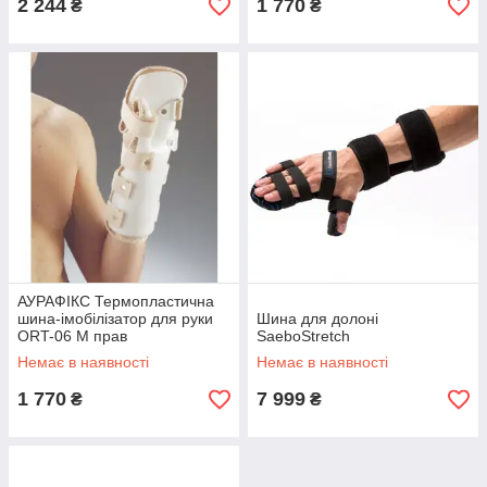
2 244
1 770
₴
₴
АУРАФІКС Термопластична
шина-імобілізатор для руки
Шина для долоні
ORT-06 M прав
SaeboStretch
Немає в наявності
Немає в наявності
1 770
7 999
₴
₴