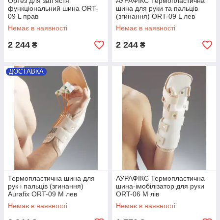
Ортез для зап'ястя
АУРАФІКС Термопластична
функціональний шина ORT-
шина для руки та пальців
09 L прав
(згинання) ORT-09 L лев
Немає в наявності
Немає в наявності
2 244
2 244
₴
₴
ДОСТАВКА
Термопластична шина для
АУРАФІКС Термопластична
рук і пальців (згинання)
шина-імобілізатор для руки
Aurafix ORT-09 M лев
ORT-06 M лів
Немає в наявності
Немає в наявності