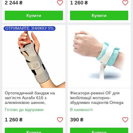
2 244
1 260
₴
₴
Купити
Купити
ОТРИМАЙТЕ ЗНИЖКУ 5%
Ортопедичний бандаж на
Фіксатори-ремені OF для
зап’ястя Aurafix 616 з
імобілізації моторно-
алюмінієвою шиною,
збудливих пацієнтів Omega
Туреччина, p. М
Fix ТМ Омега, (00001245)
Готово до відправки
В наявності
1 260
390
₴
₴
Купити
Купити