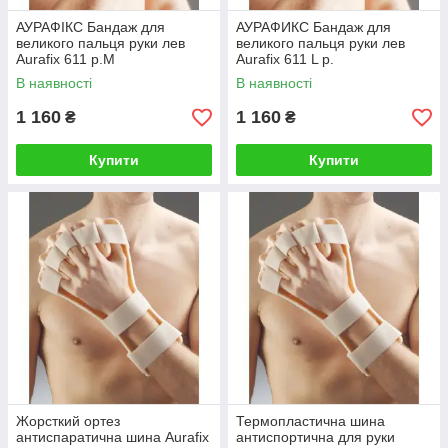
АУРАФІКС Бандаж для
АУРАФИКС Бандаж для
великого пальця руки лев
великого пальця руки лев
Aurafix 611 р.М
Aurafix 611 L р.
В наявності
В наявності
1 160
1 160
₴
₴
Купити
Купити
Жорсткий ортез
Термопластична шина
антиспаратична шина Aurafix
антиспортична для руки