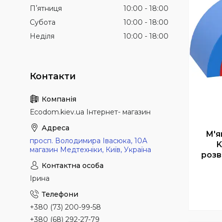
Пʼятниця
10:00
18:00
Субота
10:00
18:00
Неділя
10:00
18:00
Еcodom.kiev.ua Інтернет- магазин
М'я
просп. Володимира Івасюка, 10А
K
магазин Медтехніки, Київ, Україна
розв
Ірина
+380 (73) 200-99-58
+380 (68) 292-27-79