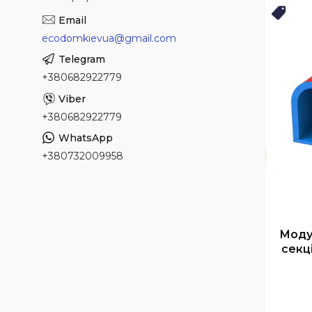
ТОП
ecodomkievua@gmail.com
+380682922779
+380682922779
+380732009958
Моду
секц