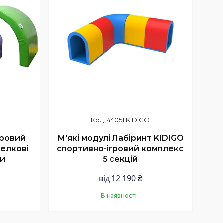
44051 KIDIGO
гровий
М'які модулі Лабіринт KIDIGO
елкові
спортивно-ігровий комплекс
ти
5 секцій
від 12 190 ₴
В наявності