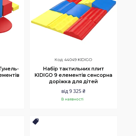
44049 KIDIGO
Тунель-
Набір тактильних плит
ементів
KIDIGO 9 елементів сенсорна
доріжка для дітей
від 9 325 ₴
В наявності
Купити
ХІТ ПРОДАЖІВ