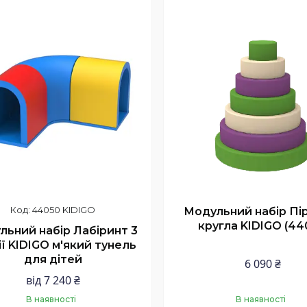
Купити
Купити
44050 KIDIGO
Модульний набір Пі
кругла KIDIGO (44
льний набір Лабіринт 3
ії KIDIGO м'який тунель
для дітей
6 090 ₴
від 7 240 ₴
В наявності
В наявності