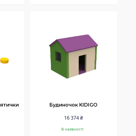
Купити
'ятички
Будиночок KIDIGO
16 374 ₴
В наявності