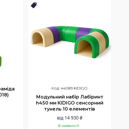
Купити
ХІТ ПРОДАЖІВ
44089 KIDIGO
раміда
018)
Модульний набір Лабіринт
h450 мм KIDIGO сенсорний
тунель 10 елементів
від 14 930 ₴
В наявності