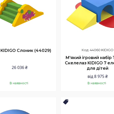
44060 KIDIGO
 KIDIGO Слоник (44029)
М'який ігровий набір 
Скелелаз KIDIGO 7 ел
26 036 ₴
для дітей
від 8 975 ₴
В наявності
В наявності
Купити
Купити
ПРОДАЖІВ
НАЙКРАЩА ЦІНА