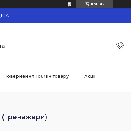
Кошик
10А.
ua
Повернення і обмін товару
Акції
і (тренажери)