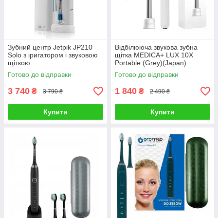
Зубний центр Jetpik JP210
Відбілююча звукова зубна
Solo з іригатором і звуковою
щітка MEDICA+ LUX 10Х
щіткою.
Portable (Grey)(Japan)
Готово до відправки
Готово до відправки
3 740
1 840
₴
₴
3 790 ₴
2 490 ₴
Купити
Купити