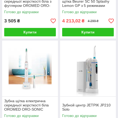
середньої жорсткості біла з
щітка Beurer SC 50 Splashy
футляром OROMED ORO-
Lemon GP з 5 режимами
BRUSH, Польща
Готово до відправки
Готово до відправки
3 505
4 213,02
₴
₴
4 299 ₴
Купити
Купити
Зубна щітка електрична
середньої жорсткості біла
Зубной центр JETPIK JP210
OROMED ORO-SONIC
Solo
BASIC, Польща
Готово до відправки
Готово до відправки