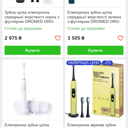
Зубна щітка електрична
Електрична зубна щітка
середньої жорсткості чорна з
середньої жорсткості зелена
футляром OROMED ORO-
з футляром OROMED ORO-
SONIC, Польща
BRUSH, Польща
Готово до відправки
Готово до відправки
2 975
3 505
₴
₴
Купити
Купити
НАЙКРАЩА ЦІНА
–2%
Електрична зубна щітка
Електрична звукова зубна