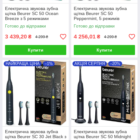
Електрична звукова зубна
Електрична звукова зубна
щітка Beurer SC 50 Ocean
щітка Beurer SC 50
Breeze з 5 режимами
Peppermint, 5 режимів
Готово до відправки
Готово до відправки
3 439,20
4 256,01
₴
₴
4 299 ₴
4 299 ₴
Купити
Купити
НАЙКРАЩА ЦІНА
–1%
АКЦІЯ СЕРПНЯ
–20%
Електрична звукова зубна
Електрична звукова зубна
щітка Beurer SC 30 Jet Black з
щітка Beurer SC 50 Midnight