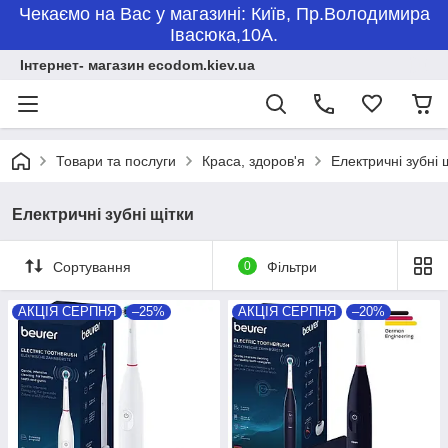
Чекаємо на Вас у магазині: Київ, Пр.Володимира
Івасюка,10А.
Інтернет- магазин ecodom.kiev.ua
Товари та послуги
Краса, здоров'я
Електричні зубні щ
Електричні зубні щітки
Сортування
0
Фільтри
АКЦІЯ СЕРПНЯ
–25%
АКЦІЯ СЕРПНЯ
–20%