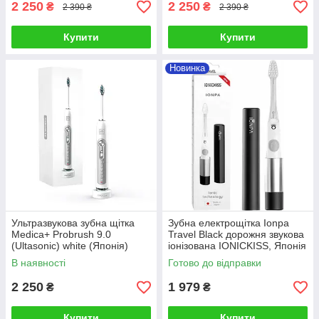
2 250
2 250
₴
₴
2 390 ₴
2 390 ₴
Купити
Купити
Новинка
Ультразвукова зубна щітка
Зубна електрощітка Ionpa
Medica+ Probrush 9.0
Travel Black дорожня звукова
(Ultasonic) white (Японія)
іонізована IONICKISS, Японія
В наявності
Готово до відправки
2 250
1 979
₴
₴
Купити
Купити