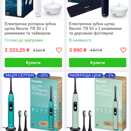
Електрична роторна зубна
Електрична зубна щітка
щітка Beurer TB 30 з 2
Beurer TB 50 з 3 режимами
режимами та таймером
та дорожнім футляром
Готово до відправки
В наявності
2 333,25
3 890
₴
₴
3 111 ₴
4 877 ₴
Купити
Купити
АКЦІЯ СЕРПНЯ
–20%
НАЙКРАЩА ЦІНА
–1%