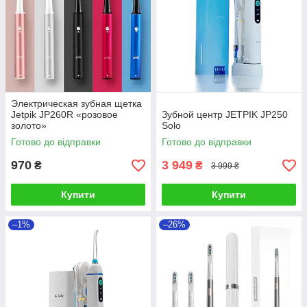
Электрическая зубная щетка
Jetpik JP260R «розовое
Зубной центр JETPIK JP250
золото»
Solo
Готово до відправки
Готово до відправки
970
3 949
₴
₴
3 999 ₴
Купити
Купити
–1%
–26%