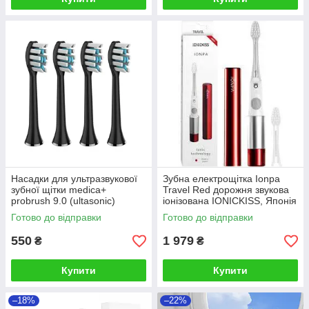
Насадки для ультразвукової
Зубна електрощітка Ionpa
зубної щітки medica+
Travel Red дорожня звукова
probrush 9.0 (ultasonic)
іонізована IONICKISS, Японія
BLACK (4 ШТУКИ)
Готово до відправки
Готово до відправки
550
1 979
₴
₴
Купити
Купити
–18%
–22%