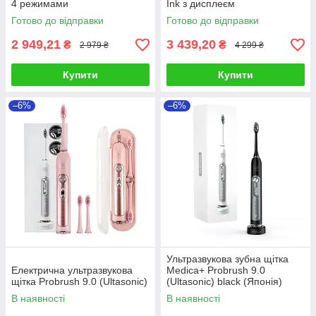
4 режимами
Ink з дисплеєм
Готово до відправки
Готово до відправки
2 949,21
3 439,20
₴
₴
2 979 ₴
4 299 ₴
Купити
Купити
–6%
–6%
Ультразвукова зубна щітка
Електрична ультразвукова
Medica+ Probrush 9.0
щітка Probrush 9.0 (Ultasonic)
(Ultasonic) black (Японія)
В наявності
В наявності