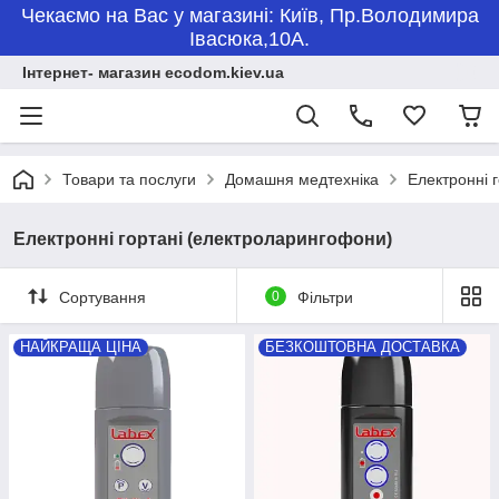
Чекаємо на Вас у магазині: Київ, Пр.Володимира
Івасюка,10А.
Інтернет- магазин ecodom.kiev.ua
Товари та послуги
Домашня медтехніка
Електронні 
Електронні гортані (електроларингофони)
Сортування
0
Фільтри
НАЙКРАЩА ЦІНА
БЕЗКОШТОВНА ДОСТАВКА