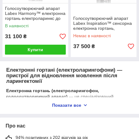
Голосоутворюючий апарат
Labex Harmony™ електронна
гортань електроларинкс до
Голосоутворюючий апарат
45 годин
Labex Inspiration™ сенсорна
В наявності
електронна гортань,
електроларинкс
31 100
Немає в наявності
₴
37 500
₴
Купити
Електронні гортані (електроларингофони) —
пристрої для відновлення мовлення після
ларингектомії
Електронна гортань (електроларингофон,
голосоутворюючий апарат)
— це спеціалізований
медичний пристрій, призначений для відновлення мовлення
Показати все
у пацієнтів після видалення гортані (ларингектомії), травм
голосового апарату або захворювань, що призвели до втрати
голосу.
Про нас
Завдяки сучасним технологіям електронні гортані дозволяють
людині знову спілкуватися, підтримувати соціальну
94% позитивних з 202 відгуків за рік