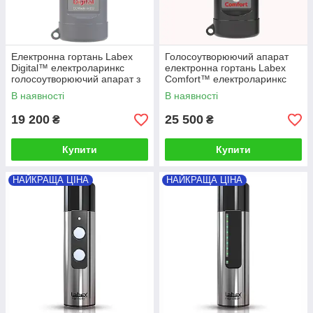
Електронна гортань Labex
Голосоутворюючий апарат
Digital™ електроларинкс
електронна гортань Labex
голосоутворюючий апарат з
Comfort™ електроларинкс
акумулятором
для відновлення голосу
В наявності
В наявності
19 200
25 500
₴
₴
Купити
Купити
НАЙКРАЩА ЦІНА
НАЙКРАЩА ЦІНА