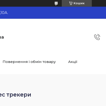
Кошик
10А.
ua
Повернення і обмін товару
Акції
ес трекери