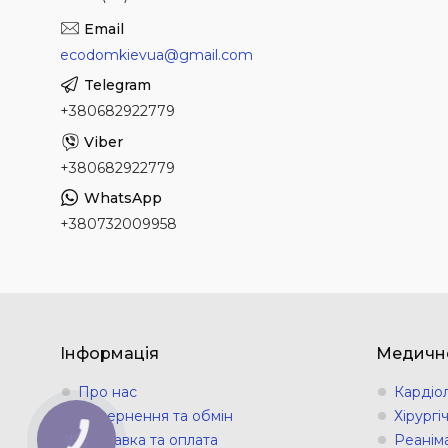
ecodomkievua@gmail.com
+380682922779
+380682922779
+380732009958
Інформація
Медичн
Про нас
Кардіо
Повернення та обмін
Хірург
Доставка та оплата
Реанім
КНОПКА
ЗВ'ЯЗКУ