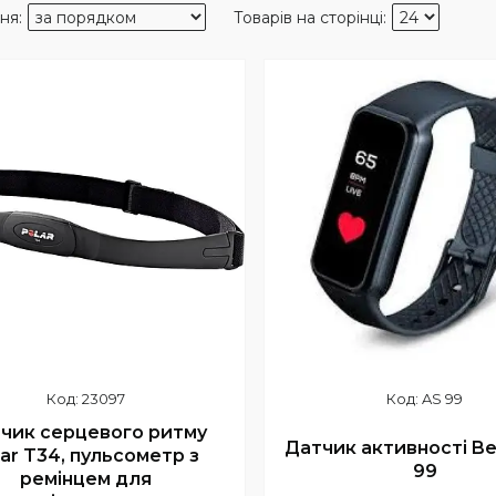
23097
AS 99
чик серцевого ритму
Датчик активності Be
lar T34, пульсометр з
99
ремінцем для