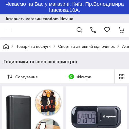
Чекаємо на Вас у магазині: Київ, Пр.Володимира
Івасюка,10А.
Інтернет- магазин ecodom.kiev.ua
Товари та послуги
Спорт та активний відпочинок
Акт
Годинники та зовнішні пристрої
Сортування
0
Фільтри