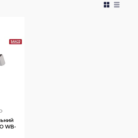
D
льний
CO WB-