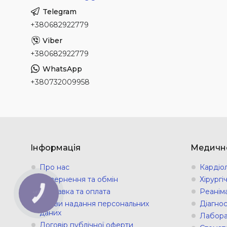
+380682922779
+380682922779
+380732009958
Інформація
Медичн
Про нас
Кардіо
Повернення та обмін
Хірург
Доставка та оплата
Реанім
КНОПКА
ЗВ'ЯЗКУ
Умови надання персональних
Діагно
даних
Лабора
Договір публічної оферти