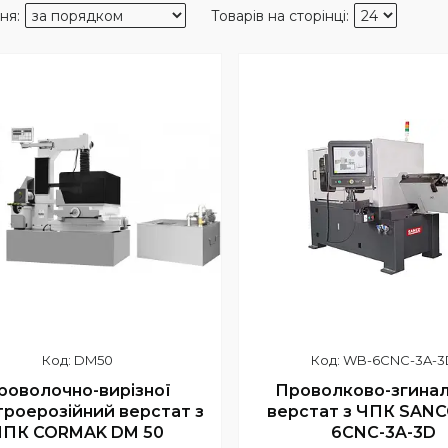
DM50
WB-6CNC-3A-3
роволочно-вирізної
Проволково-згина
роерозійний верстат з
верстат з ЧПК SAN
ЧПК CORMAK DM 50
6CNC-3A-3D