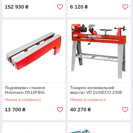
152 930
6 120
₴
₴
Подовжувач станини
Токарно-копіювальний
Holzmann D510FBVL
верстат VD 1100ECO 230В
Немає в наявності
Немає в наявності
13 700
40 270
₴
₴