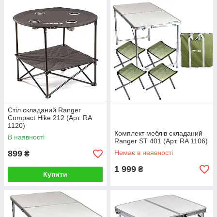
Стіл складаний Ranger
Compact Hike 212 (Арт. RA
1120)
Комплект меблів складаний
В наявності
Ranger ST 401 (Арт. RA 1106)
899
Немає в наявності
₴
1 999
₴
Купити