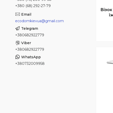
+380 (68) 292-27-79
Візок
ї
ecodomkievua@gmail.com
+380682922779
+380682922779
+380732009958