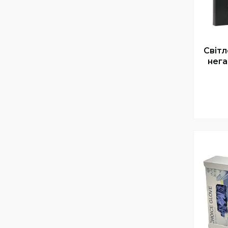
Світ
нега