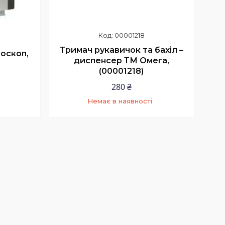
00001218
Тримач рукавичок та бахіл –
оскоп,
диспенсер ТМ Омега,
(00001218)
280 ₴
Немає в наявності
+380 (73) 200-99-58