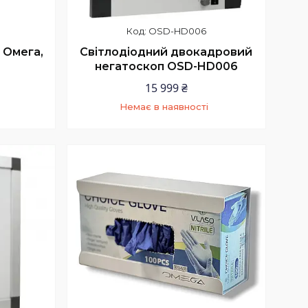
OSD-HD006
 Омега,
Світлодіодний двокадровий
негатоскоп OSD-HD006
15 999 ₴
Немає в наявності
+380 (73) 200-99-58