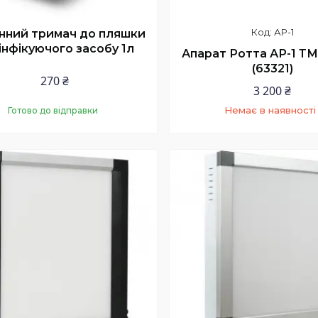
АР-1
нний тримач до пляшки
інфікуючого засобу 1л
Апарат Ротта АР-1 ТМ
(63321)
270 ₴
3 200 ₴
Немає в наявності
Готово до відправки
Купити
+380 (73) 200-99-58