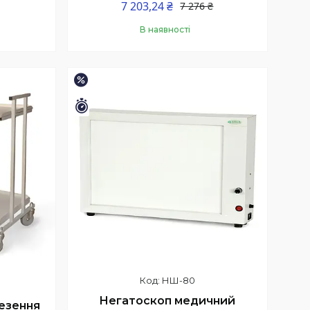
7 203,24 ₴
7 276 ₴
В наявності
Купити
–1%
Залишилось 30 днів
НШ-80
Негатоскоп медичний
езення