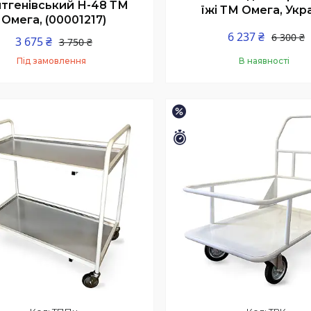
тгенівський Н-48 ТМ
їжі ТМ Омега, Укр
Омега, (00001217)
6 237 ₴
6 300 ₴
3 675 ₴
3 750 ₴
Під замовлення
В наявності
Купити
Купити
–1%
шилось 34 дні
Залишилось 34 дні