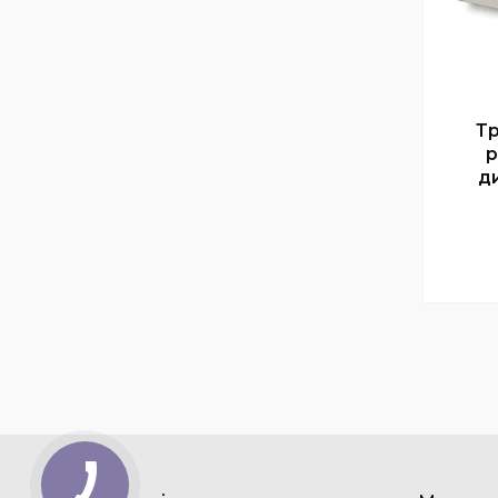
Тр
р
д