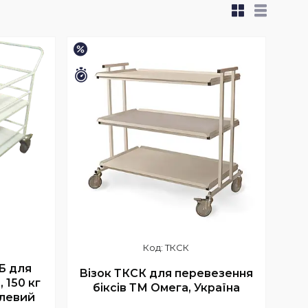
–1%
Залишилось 34 дні
ТКСК
Б для
Візок ТКСК для перевезення
, 150 кг
біксів ТМ Омега, Україна
алевий