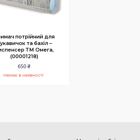
имач потрійний для
укавичок та бахіл –
испенсер ТМ Омега,
(00001218)
650 ₴
Немає в наявності
+380 (73) 200-99-58