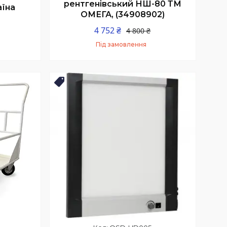
рентгенівський НШ-80 ТМ
аїна
ОМЕГА, (34908902)
4 752 ₴
4 800 ₴
Під замовлення
Купити
АКЦИЯ