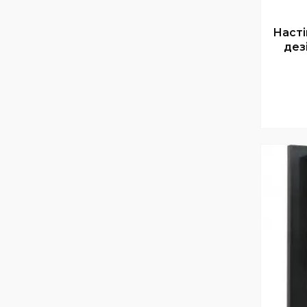
Насті
дез