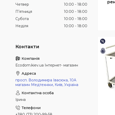
рен
Четвер
10:00
18:00
Пʼятниця
10:00
18:00
Субота
10:00
18:00
Неділя
10:00
18:00
–1%
Зали
Еcodom.kiev.ua Інтернет- магазин
просп. Володимира Івасюка, 10А
магазин Медтехніки, Київ, Україна
Ірина
+380 (73) 200-99-58