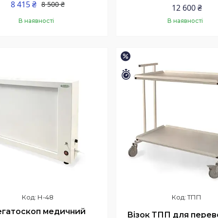
8 415 ₴
8 500 ₴
12 600 ₴
В наявності
В наявності
Купити
Купити
–1%
шився 31 день
Залишилось 34 дні
Н-48
ТПП
гатоскоп медичний
Візок ТПП для перев