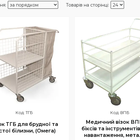
шилось 34 дні
ТГБ
ВПБ
Медичний візок ВП
ок ТГБ для брудної та
біксів та інструментів
стої білизни, (Омега)
навантаження, мет