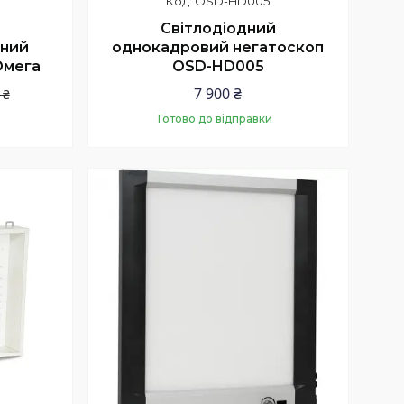
OSD-HD005
Світлодіодний
сний
однокадровий негатоскоп
Омега
OSD-HD005
7 900 ₴
 ₴
Готово до відправки
Купити