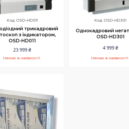
OSD-HD011
OSD-HD301
лодіодний трикадровий
Однокадровий негат
тоскоп з індикатором,
OSD-HD301
OSD-HD011
4 999 ₴
23 999 ₴
Немає в наявності
Немає в наявності
+380 (73) 200-99-58
+380 (73) 200-99-58