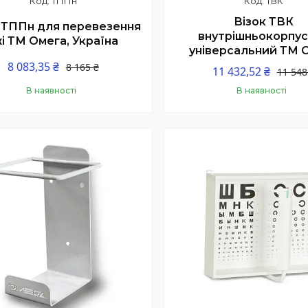
ТППн
ТВК
Візок ТВК
 ТППн для перевезення
внутрішньокорпу
жі ТМ Омега, Україна
універсальний ТМ 
8 083,35 ₴
8 165 ₴
11 432,52 ₴
11 548
В наявності
В наявності
Купити
Купити