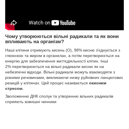
Чому утворюються вільні радикали та як вони
впливають на організм?
Наші клітини отримують кисень (О), 98% кисню з'єднується з
глюкозою та жиром в органелах, а потім перетворюється на
енергію для забезпечення життєдіяльності клітин. Інші
2% перетворюються на вільні радикали кисню як на
небезпечні відходи. Вільні радикали можуть взаємодіяти з
різними речовинами, викликаючи низку руйнівних ланцюгових
реакцій у клітинах. Цей процес називається
окисним
стресом.
Зволоженню ДНК сполук та утворенню вільних радикалів
сприяють зовнішні чинники