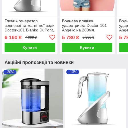
Глечик-генератор
Воднева пляшка
Вод
водневої та магнітної води
ударотривка Doctor-101
удар
Doctor-101 Bianko DuPont,
Angelic на 280мл.
Ange
1.6 л, стаціонарний
(DO
6 160
5 780
5 7
₴
₴
7 099 ₴
6 390 ₴
Купити
Купити
Акційні пропозиції та новинки
–20%
–13%