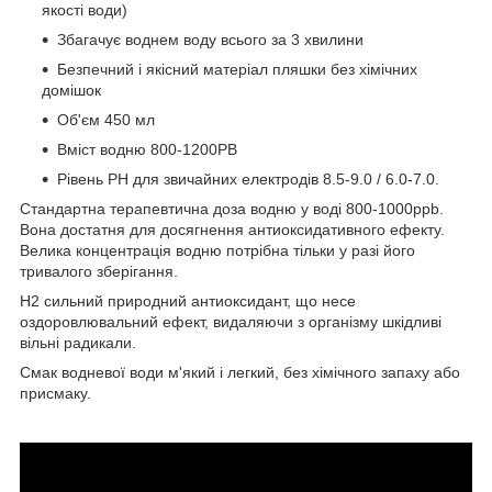
якості води)
Збагачує воднем воду всього за 3 хвилини
Безпечний і якісний матеріал пляшки без хімічних
домішок
Об'єм 450 мл
Вміст водню 800-1200РВ
Рівень РН для звичайних електродів 8.5-9.0 / 6.0-7.0.
Стандартна терапевтична доза водню у воді 800-1000ppb.
Вона достатня для досягнення антиоксидативного ефекту.
Велика концентрація водню потрібна тільки у разі його
тривалого зберігання.
H2 сильний природний антиоксидант, що несе
оздоровлювальний ефект, видаляючи з організму шкідливі
вільні радикали.
Смак водневої води м'який і легкий, без хімічного запаху або
присмаку.