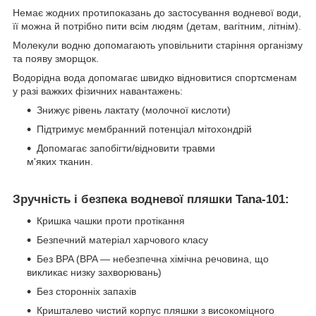
Немає жодних протипоказань до застосування водневої води,
її можна й потрібно пити всім людям (детам, вагітним, літнім).
Молекули водню допомагають уповільнити старіння організму
та появу зморщок.
Водорідна вода допомагає швидко відновитися спортсменам
у разі важких фізичних навантажень:
Знижує рівень лактату (молочної кислоти)
Підтримує мембранний потенціал мітохондрій
Допомагає запобігти/відновити травми
м'яких тканин.
Зручність і безпека водневої пляшки Tana-101:
Кришка чашки проти протікання
Безпечний матеріал харчового класу
Без BPA (BPA — небезпечна хімічна речовина, що
викликає низку захворювань)
Без сторонніх запахів
Кришталево чистий корпус пляшки з високоміцного