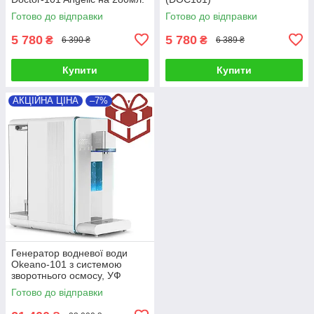
Готово до відправки
Готово до відправки
5 780
5 780
₴
₴
6 390 ₴
6 389 ₴
Купити
Купити
АКЦІЙНА ЦІНА
–7%
Генератор водневої води
Okeano-101 з системою
зворотнього осмосу, УФ
лампою, охолодженням та
Готово до відправки
підігрівом води