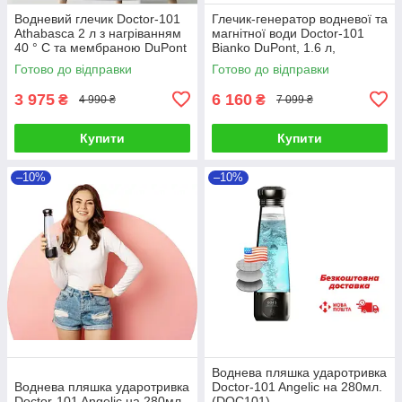
Водневий глечик Doctor-101
Глечик-генератор водневої та
Athabasca 2 л з нагріванням
магнітної води Doctor-101
40 ° C та мембраною DuPont
Bianko DuPont, 1.6 л,
стаціонарний
Готово до відправки
Готово до відправки
3 975
6 160
₴
₴
4 990 ₴
7 099 ₴
Купити
Купити
–10%
–10%
Воднева пляшка ударотривка
Воднева пляшка ударотривка
Doctor-101 Angelic на 280мл.
Doctor-101 Angelic на 280мл.
(DOC101)