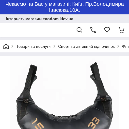
Чекаємо на Вас у магазині: Київ, Пр.Володимира
Івасюка,10А.
Інтернет- магазин ecodom.kiev.ua
Товари та послуги
Спорт та активний відпочинок
Фіт