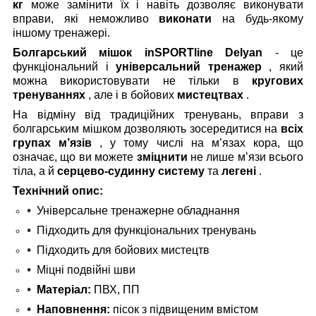
кг
може замінити їх і навіть дозволяє виконувати
вправи, які неможливо
виконати
на будь-якому
іншому тренажері.
Болгарський мішок inSPORTline Delyan
- це
функціональний і
універсальний тренажер
, який
можна використовувати не тільки в
кругових
тренуваннях
, але і в бойових
мистецтвах
.
На відміну від традиційних тренувань, вправи з
болгарським мішком дозволяють зосередитися на
всіх
групах м’язів
, у тому числі на м’язах кора, що
означає, що ви можете
зміцнити
не лише м’язи всього
тіла, а й
серцево-судинну систему
та
легені
.
Технічний опис:
Універсальне тренажерне обладнання
Підходить для функціональних тренувань
Підходить для бойових мистецтв
Міцні подвійні шви
Матеріал:
ПВХ, ПП
Наповнення:
пісок з підвищеним вмістом