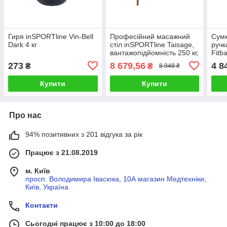
Гиря inSPORTline Vin-Bell
Професійний масажний
Сумк
Dark 4 кг
стіл inSPORTline Taisage,
ручк
вантажопідйомність 250 кг,
Fitb
кремово-жовтий
273
8 679,56
4 8
₴
₴
8 948 ₴
Купити
Купити
Про нас
94% позитивних з 201 відгука за рік
Працює з 21.08.2019
м. Київ
просп. Володимира Івасюка, 10А магазин Медтехніки,
Київ, Україна
Контакти
Сьогодні працює з 10:00 до 18:00