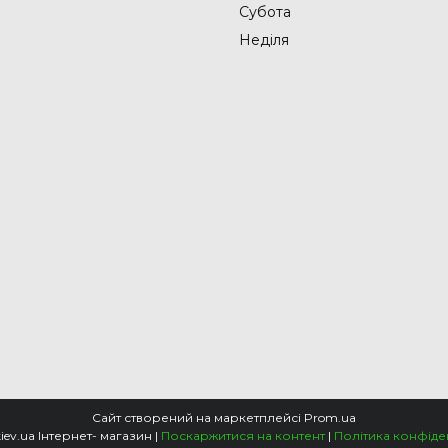
Субота
Неділя
Сайт створений на маркетплейсі
Prom.ua
Еcodom.kiev.ua Інтернет- магазин |
Поскаржитися на контент
|
Політика конфіде