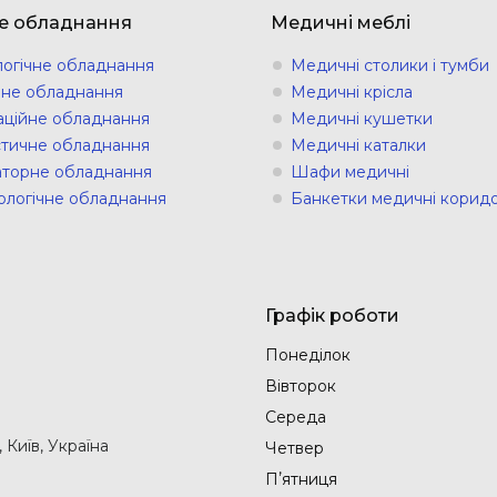
е обладнання
Медичні меблі
логічне обладнання
Медичні столики і тумби
ічне обладнання
Медичні крісла
аційне обладнання
Медичні кушетки
стичне обладнання
Медичні каталки
торне обладнання
Шафи медичні
ологічне обладнання
Банкетки медичні коридо
Графік роботи
Понеділок
Вівторок
Середа
Київ, Україна
Четвер
Пʼятниця