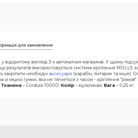
ормація для замовлення
відкритому вигляді 3-х автоматних магазинів. У цьому підсум
ації результатів використовується система кріплення MOLLE з
ть закріпити необхідні
аксесуари
(карабін, ліхтарик та інше). 
 із міцної гумки, яка не тягнеться з часом - кріплення "ріжків"
;
Тканина
– Cordura 1000D;
Колір
– мультикам;
Вага
– 0,25 кг.