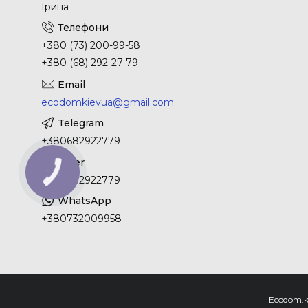
Ірина
+380 (73) 200-99-58
+380 (68) 292-27-79
ecodomkievua@gmail.com
+380682922779
КНОПКА
ЗВ'ЯЗКУ
+380682922779
+380732009958