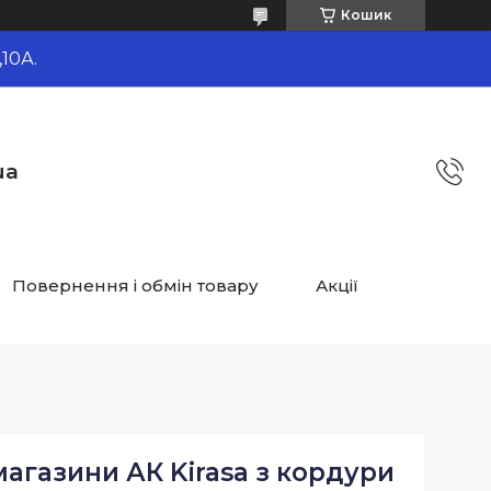
Кошик
10А.
ua
Повернення і обмін товару
Акції
магазини АК Kirasa з кордури