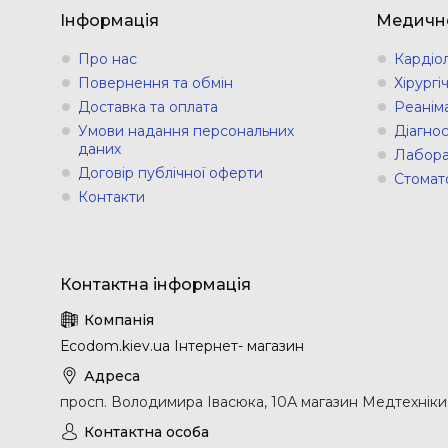
Інформація
Медичн
Про нас
Кардіо
Повернення та обмін
Хірург
Доставка та оплата
Реанім
Умови надання персональних
Діагно
даних
Лабора
Договір публічної оферти
Стомат
Контакти
Еcodom.kiev.ua Інтернет- магазин
просп. Володимира Івасюка, 10А магазин Медтехніки, 