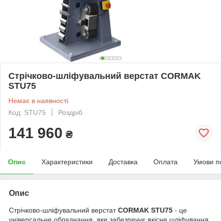
Стрічково-шліфувальний верстат CORMAK
STU75
Немає в наявності
Код: STU75
Роздріб
141 960
₴
Опис
Характеристики
Доставка
Оплата
Умови п
Опис
Стрічково-шліфувальний верстат
CORMAK STU75
- це
універсальне обладнання, яке забезпечує якісне шліфування