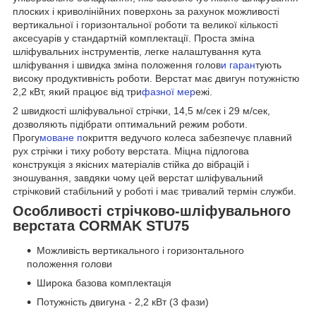
плоских і криволінійних поверхонь за рахунок можливості
вертикальної і горизонтальної роботи та великої кількості
аксесуарів у стандартній комплектації. Проста зміна
шліфувальних інструментів, легке налаштування кута
шліфування і швидка зміна положення голов
и гаран
тують
високу продуктивність роботи. Верстат має двигун потужністю
2,2 кВт, який працює від три
фазної мер
ежі.
2 швидкості шліфувальної стрічки, 14,5 м/сек і 29 м/сек,
дозволяють підібрати оптимальний режим роботи.
Прогу
моване п
окриття ведучого колеса забезпечує плавний
рух стрічки і тиху роботу верстата. Міцна підлогова
конструкція з якісних матеріалів стійка до вібрацій і
зношування, завдяки чому цей верстат шліфувальний
стрічковий стабільний у роботі і має тривалий термін служби.
Особливості стрічково-шліфувального
верстата CORMAK STU75
Можливість вертикального і горизонтального
положення голови
Широка базова комплектація
Потужність двигуна - 2,2 кВт (3 фази)