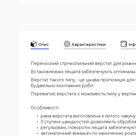
Опис
Характеристики
Інф
Переносний стрічкопильний верстат для різанн
Встановлювані лещата забезпечують оптимальни
Верстат такого типу - це цікава пропозиція дл
будівельно-монтажних робіт.
Перевагою верстата є можливість пилу у верти
Особливості:
рама верстата виготовлена з литого чавуну,
3 ступені швидкостей дозволяють обробляти
регульовані, поворотні лещата забезпечують
автоматичний вимикач по закінченню розп