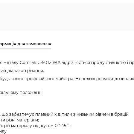
ормація для замовлення
я металу Cormak G-5012 WА відрізняється продуктивністю і п
й діапазон різання.
я будь-якого професійного майстра. Невеликі розміри дозвол
кальному положенні.
 що забезпечує плавний хід пили з низьким рівнем вібрацій;
 різні матеріали;
 різ матеріалу під кутом 0°-45 °;
илу;