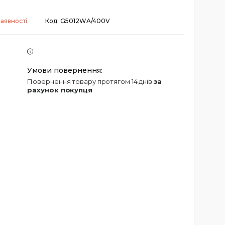
аявності
Код:
G5012WA/400V
повернення товару протягом 14 днів
за
рахунок покупця