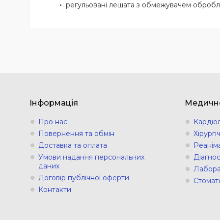
регульовані лещата з обмежувачем обробл
Інформація
Медичн
Про нас
Кардіо
Повернення та обмін
Хірург
Доставка та оплата
Реанім
Умови надання персональних
Діагно
даних
Лабора
Договір публічної оферти
Стомат
Контакти