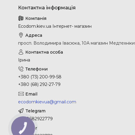
Еcodom.kiev.ua Інтернет- магазин
просп. Володимира Івасюка, 10А магазин Медтехніки, 
Ірина
+380 (73) 200-99-58
+380 (68) 292-27-79
ecodomkievua@gmail.com
+380682922779
КНОПКА
ЗВ'ЯЗКУ