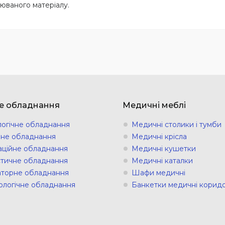
юваного матеріалу.
е обладнання
Медичні меблі
логічне обладнання
Медичні столики і тумби
ічне обладнання
Медичні крісла
аційне обладнання
Медичні кушетки
стичне обладнання
Медичні каталки
торне обладнання
Шафи медичні
ологічне обладнання
Банкетки медичні коридо