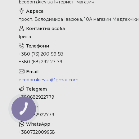
Еcodom.kiev.ua Інтернет- магазин
просп. Володимира Івасюка, 10А магазин Медтехніки, 
Ірина
+380 (73) 200-99-58
+380 (68) 292-27-79
ecodomkievua@gmail.com
+380682922779
КНОПКА
ЗВ'ЯЗКУ
+380682922779
+380732009958