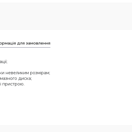
ормація для замовлення
ції;
яки невеликим розмірам;
мазного диска;
і пристрою.