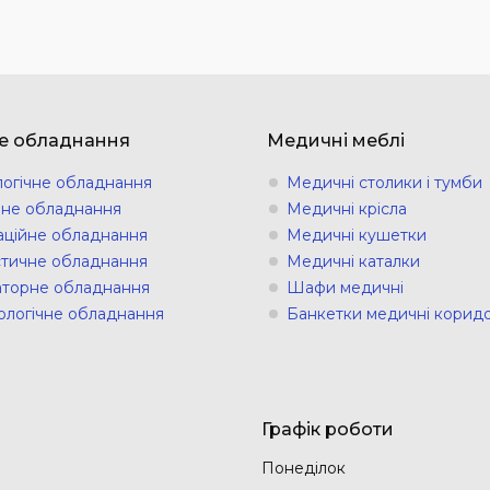
е обладнання
Медичні меблі
логічне обладнання
Медичні столики і тумби
ічне обладнання
Медичні крісла
аційне обладнання
Медичні кушетки
стичне обладнання
Медичні каталки
торне обладнання
Шафи медичні
ологічне обладнання
Банкетки медичні коридо
Графік роботи
Понеділок