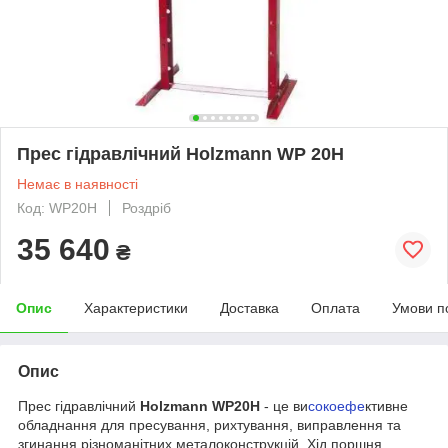
Прес гідравлічний Holzmann WP 20H
Немає в наявності
Код: WP20H
Роздріб
35 640
₴
Опис
Характеристики
Доставка
Оплата
Умови п
Опис
Прес гідравлічний
Holzmann WP20H
- це ви
сокоефе
ктивне
обладнання для пресування, рихтування, виправлення та
згинання різноманітних металоконструкцій. Хід поршня