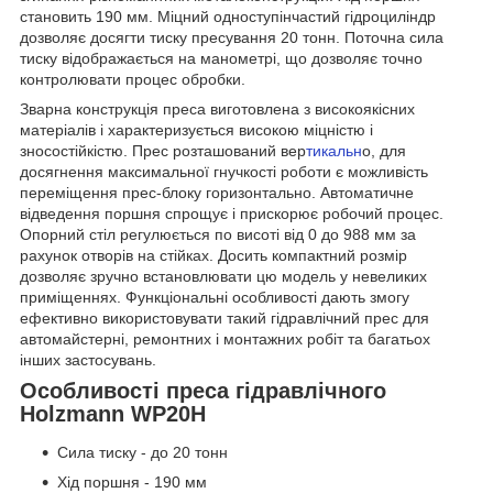
становить 190 мм. Міцний одноступінчастий гідроциліндр
дозволяє досягти тиску пресування 20 тонн. Поточна сила
тиску відображається на манометрі, що дозволяє точно
контролювати процес обробки.
Зварна конструкція преса виготовлена з високоякісних
матеріалів і характеризується високою міцністю і
зносостійкістю. Прес розташований вер
тикальн
о, для
досягнення максимальної гнучкості роботи є можливість
переміщення прес-блоку горизонтально. Автоматичне
відведення поршня спрощує і прискорює робочий процес.
Опорний стіл регулюється по висоті від 0 до 988 мм за
рахунок отворів на стійках. Досить компактний розмір
дозволяє зручно встановлювати цю модель у невеликих
приміщеннях. Функціональні особливості дають змогу
ефективно використовувати такий гідравлічний прес для
автомайстерні, ремонтних і монтажних робіт та багатьох
інших застосувань.
Особливості преса гідравлічного
Holzmann WP20H
Сила тиску - до 20 тонн
Хід поршня - 190 мм