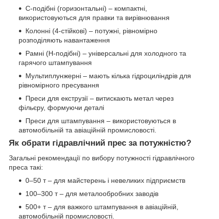
C-подібні (горизонтальні) – компактні,
використовуються для правки та вирівнювання
Колонні (4-стійкові) – потужні, рівномірно
розподіляють навантаження
Рамні (H-подібні) – універсальні для холодного та
гарячого штампування
Мультиплунжерні – мають кілька гідроциліндрів для
рівномірного пресування
Преси для екструзії – витискають метал через
фільєру, формуючи деталі
Преси для штампування – використовуються в
автомобільній та авіаційній промисловості.
Як обрати гідравлічний прес за потужністю?
Загальні рекомендації по вибору потужності гідравлічного
преса такі:
0–50 т – для майстерень і невеликих підприємств
100–300 т – для металообробних заводів
500+ т – для важкого штампування в авіаційній,
автомобільній промисловості.