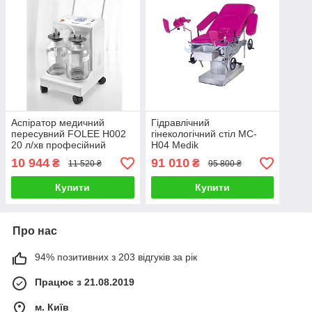
Аспіратор медичний
Гідравлічний
пересувний FOLEE H002
гінекологічний стіл MC-
20 л/хв професійний
H04 Medik
10 944
91 010
₴
₴
11 520 ₴
95 800 ₴
Купити
Купити
Про нас
94% позитивних з 203 відгуків за рік
Працює з 21.08.2019
м. Київ