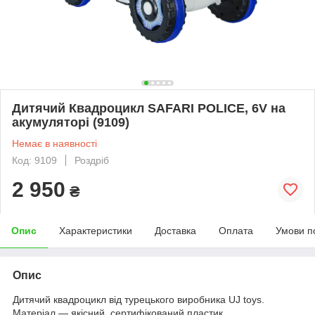
Дитячий Квадроцикл SAFARI POLICE, 6V на
акумуляторі (9109)
Немає в наявності
Код: 9109
Роздріб
2 950
₴
Опис
Характеристики
Доставка
Оплата
Умови п
Опис
Дитячий квадроцикл від турецького виробника UJ toys.
Матеріал — якісний, сертифікований пластик.