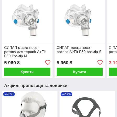
СИПАП маска носо-
СИПАП маска носо-
СІПА
ротова для терапії AirFit
ротова AirFit F30 розмір S
рото
F30 Розмір M
5 960
5 960
3 1
₴
₴
Купити
Купити
Акційні пропозиції та новинки
–23%
–23%