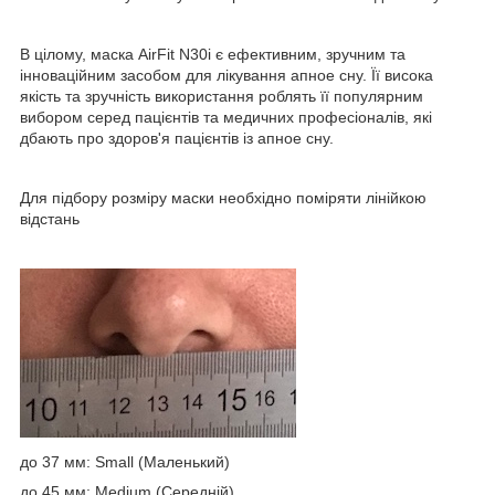
В цілому, маска AirFit N30i є ефективним, зручним та
інноваційним засобом для лікування апное сну. Її висока
якість та зручність використання роблять її популярним
вибором серед пацієнтів та медичних професіоналів, які
дбають про здоров'я пацієнтів із апное сну.
Для підбору розміру маски необхідно поміряти лінійкою
відстань
до 37 мм: Small (Маленький)
до 45 мм: Medium (Середній)