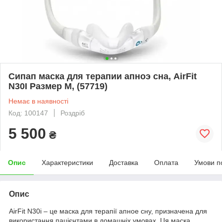
Сипап маска для терапии апноэ сна, AirFit
N30I Размер M, (57719)
Немає в наявності
Код: 100147
Роздріб
5 500
₴
Опис
Характеристики
Доставка
Оплата
Умови п
Опис
AirFit N30i – це маска для терапії апное сну, призначена для
використання пацієнтами в домашніх умовах. Ця маска