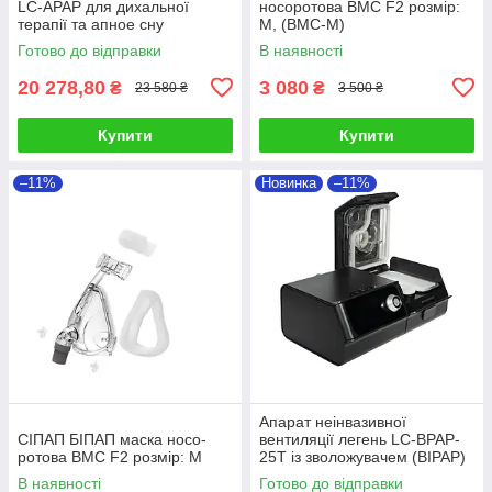
LC-APAP для дихальної
носоротова BMC F2 розмір:
терапії та апное сну
M, (BMC-M)
Готово до відправки
В наявності
20 278,80
3 080
₴
₴
23 580 ₴
3 500 ₴
Купити
Купити
–11%
Новинка
–11%
Апарат неінвазивної
СІПАП БІПАП маска носо-
вентиляції легень LC-BPAP-
ротова BMC F2 розмір: M
25T із зволожувачем (BIPAP)
В наявності
Готово до відправки