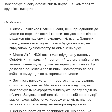
забезпечує високу ефективність лікування, комфорт та
зручність використання.
Особливості:
Дизайн включає гнучкий шланг, який приєднаний до
маски на верхній частині голови, що дозволяє вільно
рухатися під час сну і покращує якість сну. Завдяки
цьому, пацієнти можуть спати у будь-якій позі, не
відчуваючи дискомфорту та обмежень руху.
Маска AirFit N30i також має вбудовану систему
QuietAir™ - унікальний повітряний фільтр, який значно
знижує рівень шуму під час експіраторного тиску. Це
дозволяє пацієнтам спати більш комфортно та без
зайвого шуму під час використання маски.
Зручність використання, простота налаштування,
стійкість і надійність. Маска має м'які подушки, які
забезпечують комфорт та мінімізують появу слідів на
обличчі. Завдяки своїй низькій профільній конструкції,
маска також забезпечує хорошу видимість під час
читання або перегляду телевізора перед сном.
Легко збирається та розбирається, що спрощує