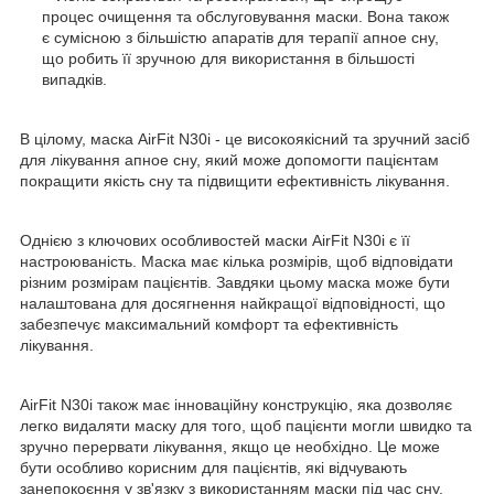
процес очищення та обслуговування маски. Вона також
є сумісною з більшістю апаратів для терапії апное сну,
що робить її зручною для використання в більшості
випадків.
В цілому, маска AirFit N30i - це високоякісний та зручний засіб
для лікування апное сну, який може допомогти пацієнтам
покращити якість сну та підвищити ефективність лікування.
Однією з ключових особливостей маски AirFit N30i є її
настроюваність. Маска має кілька розмірів, щоб відповідати
різним розмірам пацієнтів. Завдяки цьому маска може бути
налаштована для досягнення найкращої відповідності, що
забезпечує максимальний комфорт та ефективність
лікування.
AirFit N30i також має інноваційну конструкцію, яка дозволяє
легко видаляти маску для того, щоб пацієнти могли швидко та
зручно перервати лікування, якщо це необхідно. Це може
бути особливо корисним для пацієнтів, які відчувають
занепокоєння у зв'язку з використанням маски під час сну.