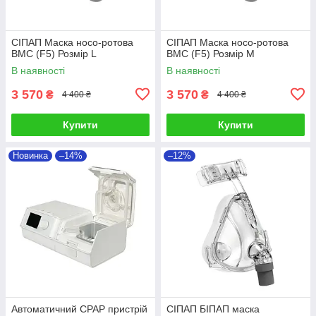
СІПАП Маска носо-ротова
СІПАП Маска носо-ротова
BMC (F5) Розмір L
BMC (F5) Розмір M
В наявності
В наявності
3 570
3 570
₴
₴
4 400 ₴
4 400 ₴
Купити
Купити
Новинка
–14%
–12%
Автоматичний CPAP пристрій
СІПАП БІПАП маска