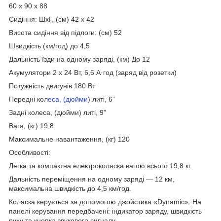
60 х 90 х 88
Сидіння: ШхГ, (см) 42 х 42
Висота сидіння від підлоги: (см) 52
Швидкість (км/год) до 4,5
Дальність їзди на одному заряді, (км) До 12
Акумулятори 2 х 24 Вт, 6,6 А·год (заряд від розетки)
Потужність двигунів 180 Вт
Передні кол
еса, (дюйми
) литі, 6”
Задні колеса, (дюйми) литі, 9"
Вага, (кг) 19,8
Максимальне навантаження, (кг) 120
Особливості:
Легка та компактна електроколяска вагою всього 19,8 кг.
Дальність переміщення на одному заряді — 12 км,
максимальна швидкість до 4,5 км/год.
Коляска керується за допомогою джойстика «Dynamic». На
панелі керування передбачені: індикатор заряду, швидкість
руху та кнопка звукового сигналу.