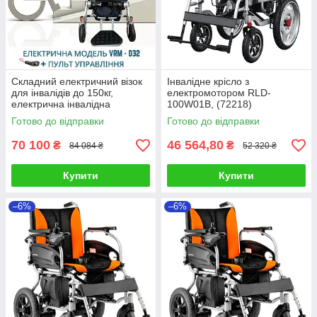
Складний електричний візок
Інвалідне крісло з
для інвалідів до 150кг,
електромотором RLD-
електрична інвалідна
100W01B, (72218)
коляска, крісло колісне
Готово до відправки
Готово до відправки
електро
70 100
46 564,80
₴
₴
84 084 ₴
52 320 ₴
Купити
Купити
–6%
–6%