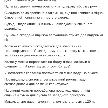
Пульт керування можна розмістити під праву або ліву руку.
Складана рама зроблена з алюмінію, сидіння і спинка з міцної
бавовняної тканини та сітчастого акрилу.
Відкидні підлокітники з м'якими накладками зі спіненого
матеріалу.
Суцільна складана підніжка та тканинна стрічка для підтримки
ніг.
Коляска компактно складається для зберігання і
транспортування. У складеному стані коляску можна котити
за собою за допомогою висувних коліс.
Коляску можна перевозити на борту літака, оскільки в
комплекті літій іонні акумуляторні батареї.
У комплекті з коляскою постачається м'яка подушка в чохлі.
Противідкидна система, регульований ремінь і задні
світловідбивачі для безпеки користувача.
На спинці коляски передбачена невелика кишеня, під
сидінням сумка для пульта та зарядного пристрою.
Максимальне навантаження на коляску становить 120 кг.