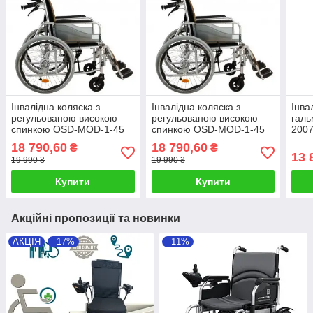
Інвалідна коляска з
Інвалідна коляска з
Інва
регульованою високою
регульованою високою
галь
спинкою OSD-MOD-1-45
спинкою OSD-MOD-1-45
2007
(3245)
меха
18 790,60
18 790,60
₴
₴
меха
13 
19 990 ₴
19 990 ₴
Купити
Купити
Акційні пропозиції та новинки
АКЦІЯ
–17%
–11%