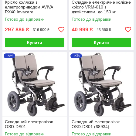
Крісло коляска з
Складане електричне колісне
електроприводом AVIVA
крісло VRM-010 з
RX40 Invacare
джойстиком, до 150 кг
Готово до відправки
Готово до відправки
297 886
40 999
₴
₴
316 900 ₴
43 560 ₴
Купити
Купити
–5%
–5%
Складаний електровізок
Складаний електровізок
OSD-DS01
OSD-DS01 (68934)
Готово до відправки
Готово до відправки