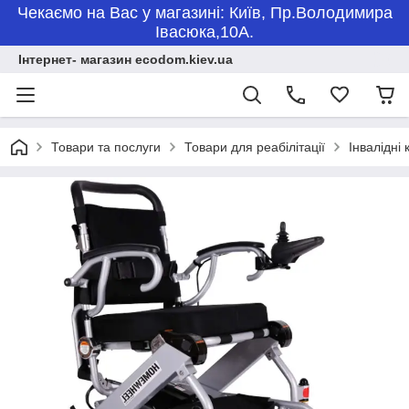
Чекаємо на Вас у магазині: Київ, Пр.Володимира
Івасюка,10А.
Інтернет- магазин ecodom.kiev.ua
Товари та послуги
Товари для реабілітації
Інвалідні 