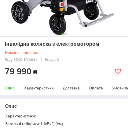
Інвалідна коляска з електромотором
Немає в наявності
Код: OSD-LY5513
Роздріб
79 990
₴
Опис
Характеристики
Доставка
Оплата
Умови п
Опис
Характеристики:
Загальні габарити: ШхВхГ, (см)