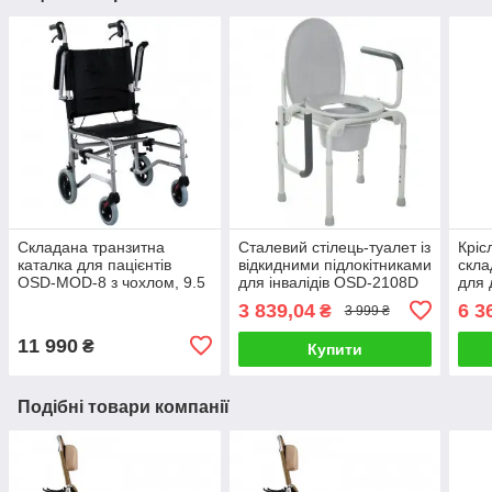
Складана транзитна
Сталевий стілець-туалет із
Кріс
каталка для пацієнтів
відкидними підлокітниками
скл
OSD-MOD-8 з чохлом, 9.5
для інвалідів OSD-2108D
для 
кг
3 839,04
6 3
₴
3 999 ₴
11 990
₴
Купити
Подібні товари компанії