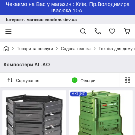
Чекаємо на Вас у магазині: Київ, Пр.Володимира
Івасюка,10А.
Інтернет- магазин ecodom.kiev.ua
Товари та послуги
Садова техніка
Техніка для дому 
Компостери AL-KO
Сортування
0
Фільтри
АКЦИЯ