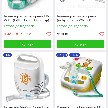
Інгалятор компресорний LD-
Інгалятор компресорний
221C (Little Doctor, Сінгапур)
(небулайзер) WNE211
Готово до відправки
Готово до відправки
1 452
990
₴
₴
1 650 ₴
Купити
Купити
–5%
АКЦіЯ
–12%
Інгалятор (небулайзер) Little
Компресорний інгалятор LD