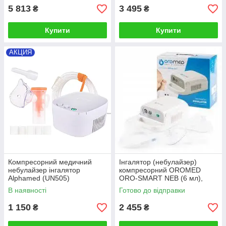
5 813
3 495
₴
₴
Купити
Купити
АКЦИЯ
Компресорний медичний
Інгалятор (небулайзер)
небулайзер інгалятор
компресорний OROMED
Alphamed (UN505)
ORO-SMART NEB (6 мл),
Польща
В наявності
Готово до відправки
1 150
2 455
₴
₴