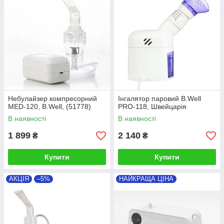
Небулайзер компресорний
Інгалятор паровий B.Well
MED-120, B.Well, (51778)
PRO-118, Швейцарія
В наявності
В наявності
1 899
2 140
₴
₴
Купити
Купити
АКЦІЯ
–5%
НАЙКРАЩА ЦІНА