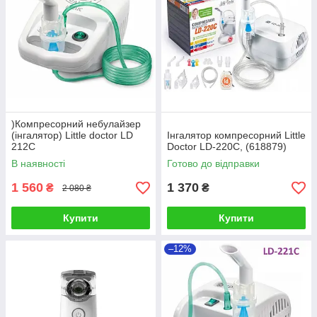
)Компресорний небулайзер
(інгалятор) Little doctor LD
Інгалятор компресорний Little
212C
Doctor LD-220С, (618879)
В наявності
Готово до відправки
1 560
1 370
₴
₴
2 080 ₴
Купити
Купити
–12%