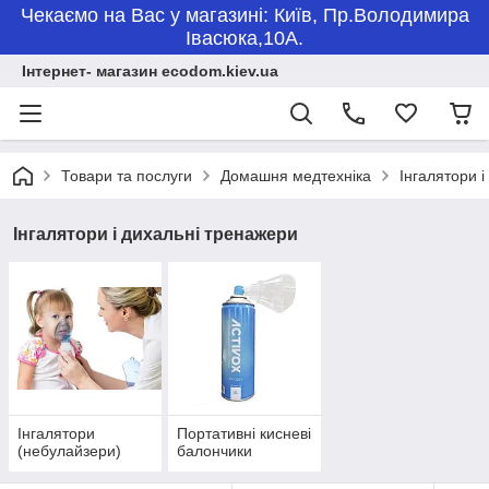
Чекаємо на Вас у магазині: Київ, Пр.Володимира
Івасюка,10А.
Інтернет- магазин ecodom.kiev.ua
Товари та послуги
Домашня медтехніка
Інгалятори 
Інгалятори і дихальні тренажери
Інгалятори
Портативні кисневі
(небулайзери)
балончики