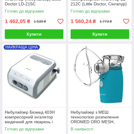
Doctor LD-215C
212C (Little Doctor, Сінгапур)
Готово до відправки
Готово до відправки
1 462,05
1 560,24
₴
₴
1 539 ₴
1 773 ₴
Купити
Купити
НАЙКРАЩА ЦІНА
Небулайзер Біомед 403H
Небулайзер з МЕШ
компресорний інгалятор
технологією розпилення
медичний для лікарень і
OROMED ORO MESH,
клінік
Польща
Готово до відправки
В наявності