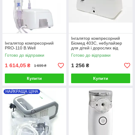
Інгалятор компресорний
Інгалятор компресорний
Біомед 403С, небулайзер
PRO-110 B.Well
для дітей і дорослих від
кашлю
Готово до відправки
Готово до відправки
1 614,05
1 256
₴
₴
1 699 ₴
Купити
Купити
НАЙКРАЩА ЦІНА