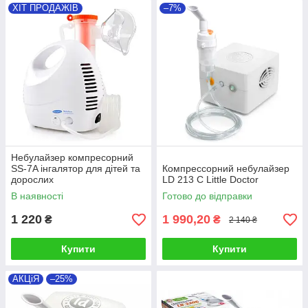
ХІТ ПРОДАЖІВ
–7%
Небулайзер компресорний
SS-7A інгалятор для дітей та
Компрессорний небулайзер
дорослих
LD 213 C Little Doctor
В наявності
Готово до відправки
1 220
1 990,20
₴
₴
2 140 ₴
Купити
Купити
АКЦіЯ
–25%