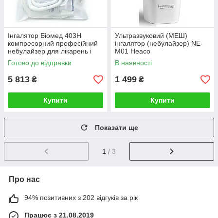
Інгалятор Біомед 403H
Ультразвуковий (МЕШ)
компресорний професійний
інгалятор (небулайзер) NE-
небулайзер для лікарень і
M01 Heaco
клінік
Готово до відправки
В наявності
5 813
1 499
₴
₴
Купити
Купити
Показати ще
1
/ 3
Про нас
94% позитивних з 202 відгуків за рік
Працює з 21.08.2019