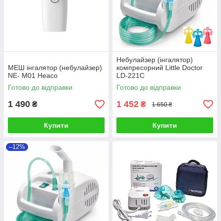
Небулайзер (інгалятор)
МЕШ інгалятор (небулайзер)
компресорний Little Doctor
NE- M01 Heaco
LD-221C
Готово до відправки
Готово до відправки
1 490
1 452
₴
₴
1 650 ₴
Купити
Купити
–12%