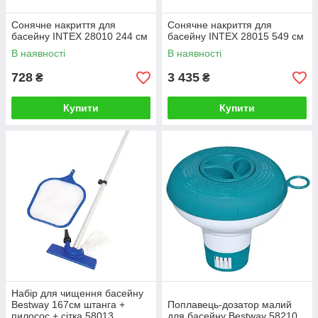
Сонячне накриття для
Сонячне накриття для
басейну INTEX 28010 244 см
басейну INTEX 28015 549 см
В наявності
В наявності
728
3 435
₴
₴
Купити
Купити
Набір для чищення басейну
Bestway 167см штанга +
Поплавець-дозатор малий
пилосос + сітка 58013
для басейну Bestway 58210