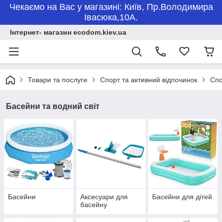
Чекаємо на Вас у магазині: Київ, Пр.Володимира
Івасюка,10А.
Інтернет- магазин ecodom.kiev.ua
Товари та послуги
Спорт та активний відпочинок
Спо
Басейни та водний світ
Басейни
Аксесуари для
Басейни для дітей
басейну