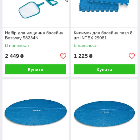
Набір для чищення басейну
Килимок для басейну пазл 8
Bestway 58234N
шт INTEX 29081
В наявності
В наявності
2 449
1 225
₴
₴
Купити
Купити