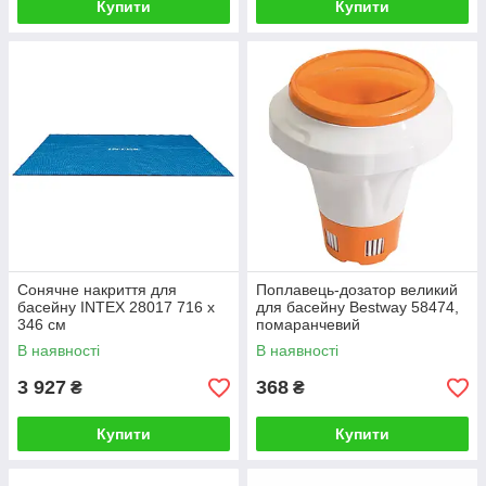
Купити
Купити
Сонячне накриття для
Поплавець-дозатор великий
басейну INTEX 28017 716 x
для басейну Bestway 58474,
346 см
помаранчевий
В наявності
В наявності
3 927
368
₴
₴
Купити
Купити