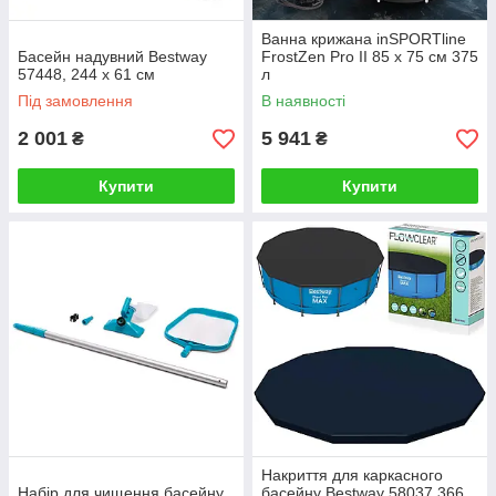
Ванна крижана inSPORTline
Басейн надувний Bestway
FrostZen Pro II 85 х 75 см 375
57448, 244 x 61 см
л
Під замовлення
В наявності
2 001
5 941
₴
₴
Купити
Купити
Накриття для каркасного
Набір для чищення басейну
басейну Bestway 58037 366