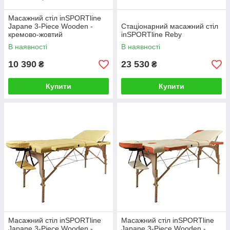
Масажний стіл inSPORTline
Japane 3-Piece Wooden -
Стаціонарний масажний стіл
кремово-жовтий
inSPORTline Reby
В наявності
В наявності
10 390
23 530
₴
₴
Купити
Купити
Масажний стіл inSPORTline
Масажний стіл inSPORTline
Japane 3-Piece Wooden -
Japane 3-Piece Wooden -