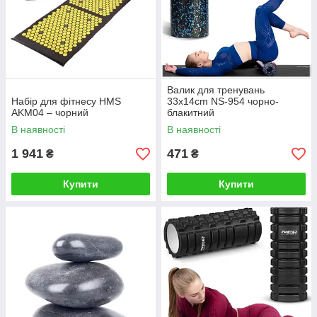
Валик для тренувань
Набір для фітнесу HMS
33x14cm NS-954 чорно-
AKM04 – чорний
блакитний
В наявності
В наявності
1 941
471
₴
₴
Купити
Купити