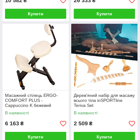
10 582
26 333
₴
₴
Купити
Купити
Масажний стілець ERGO-
Дерев'яний набір для масажу
COMFORT PLUS -
всього тіла inSPORTline
Cappuccino K бежевий
Teriva Set
В наявності
В наявності
6 163
2 509
₴
₴
Купити
Купити