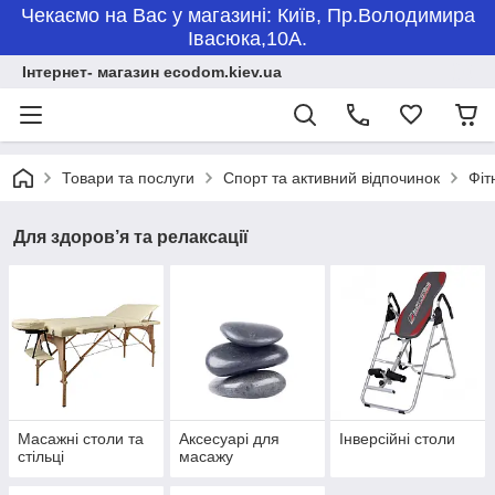
Чекаємо на Вас у магазині: Київ, Пр.Володимира
Івасюка,10А.
Інтернет- магазин ecodom.kiev.ua
Товари та послуги
Спорт та активний відпочинок
Фіт
Для здоров’я та релаксації
Масажні столи та
Аксесуарі для
Інверсійні столи
стільці
масажу