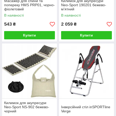
Масажер для спини та
Килимок для акупресури
попереку HMS PRP01, чорно-
Neo-Sport 190201 бежево-
фіолетовий
м'ятний
В наявності
В наявності
543
2 059
₴
₴
Купити
Купити
Килимок для акупресури
Neo-Sport NS-902 бежево-
Інверсійний стіл inSPORTline
чорний
Verge