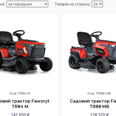
TR84 M
TR88 MB
овий трактор Faworyt
Садовий трактор Fa
TR84 M
TR88 MB
141 650 ₴
128 320 ₴