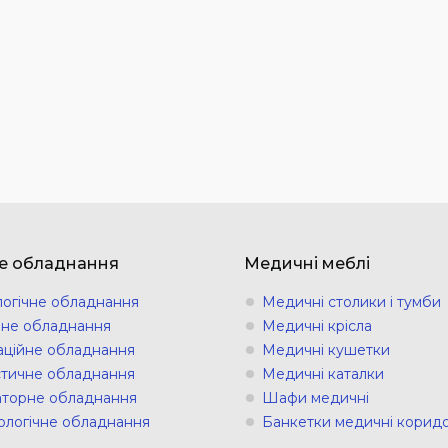
е обладнання
Медичні меблі
логічне обладнання
Медичні столики і тумби
ічне обладнання
Медичні крісла
аційне обладнання
Медичні кушетки
стичне обладнання
Медичні каталки
торне обладнання
Шафи медичні
ологічне обладнання
Банкетки медичні коридо