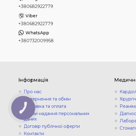
+380682922779
+380682922779
+380732009958
Інформація
Медичн
Про нас
Кардіо
Повернення та обмін
Хірург
Доставка та оплата
Реанім
КНОПКА
ЗВ'ЯЗКУ
Умови надання персональних
Діагно
даних
Лабора
Договір публічної оферти
Стомат
Контакти